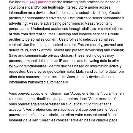
We and
our (447) partners
do the following data processing based on
your consent and/or our legitimate interest: Store and/or access
- Leurs motivations, leurs compétences, leurs atouts et leurs
information on a device; Use limited data to select advertising; Create
contraintes personnelles
profiles for personalised advertising; Use profiles to select personalised
- Les métiers qui correspondent à leurs compétences ou qui
advertising; Measure advertising performance; Measure content
performance; Understand audiences through statistics or combinations
sont susceptibles d'être occupés en les complétant
of data from different sources; Develop and improve services; Create
- La définition de leur projet professionnel et l'appréciation de
profiles to personalise content; Use profiles to select personalised
sa faisabilité
content; Use limited data to select content; Ensure security, prevent and
detect fraud, and fix errors; Deliver and present advertising and content;
- Les possibilités de mise en œuvre de ce projet. La
Save and communicate privacy choices. These technologies may
prestation doit amener le bénéficiaire à construire un ou
process personal data such as IP address and browsing data to offer
plusieurs projets professionnels.
following functionalities: Identify devices based on information actively
requested; Use precise geolocation data; Match and combine data from
- La définition et la validation du projet professionnel
other data sources; Link different devices; Identify devices based on
- La co-construction et le suivi du plan d'actions
information transmitted automatically.
- La rédaction des livrables
Vous pouvez accepter en cliquant sur "Accepter et fermer", ou affiner en
- La restitution régulière et rigoureuse de votre activité
sélectionnant les finalités et/ou partenaires dans "Gérer mes choix".
- La prospection et la relation avec les Entreprises de votre
Vous pouvez également refuser en cliquant sur "Continuer sans
territoire
accepter". Vos préférences ne s'appliqueront que pour ce site. Vous
pouvez mettre à jour vos choix, ou retirer votre consentement à tout
- Le placement en emploi ou en formation
moment via le lien "Gérer les cookies" situé en bas de chaque page.
Profil