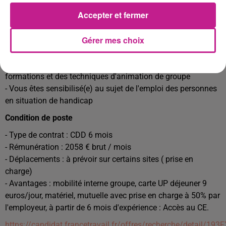
- Vous êtes titulaire d'un titre de CIP ou de Formateur
Accepter et fermer
professionnel pour adulte
- Vous avez au moins 2 ans d'expérience métier sur de
Gérer mes choix
l'accompagnement à l'emploi
- Vous possédez une bonne connaissance du tissu
économique local des dispositifs et financement de
formations et des techniques d'animation de groupe
- Vous êtes sensibilisé(e) au sujet de l'emploi des personnes
en situation de handicap
Condition de poste
- Type de contrat : CDD 6 mois
- Rémunération : 2058 € brut / mois
- Déplacements : à prévoir sur certains sites ( prise en
charge)
- Avantages : mobilité interne groupe, carte UP déjeuner 9
euros/jour, matériel, mutuelle avec prise en charge à 50% par
l'employeur, à partir de 6 mois d'expérience : Accès au CE.
https://candidat.francetravail.fr/offres/recherche/detail/193