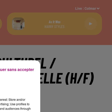
Live :
Colmar
As It Was
HARRY STYLES
CULTUREL /
uer sans accepter
CULTURELLE (H/F)
erest: Store and/or
tising; Use profiles to
tand audiences through