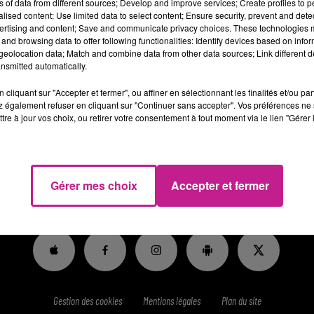
ns of data from different sources; Develop and improve services; Create profiles to 
tps://candidat.francetravail.fr/offres/recherche/detail/184FXC
alised content; Use limited data to select content; Ensure security, prevent and detect
ertising and content; Save and communicate privacy choices. These technologies
us recherchons un éducateur socio culturel parlant le français, le
and browsing data to offer following functionalities: Identify devices based on infor
éducateur se doit de s'occuper de l'éducation religieuse et des d
eolocation data; Match and combine data from other data sources; Link different de
nsmitted automatically.
cliquant sur "Accepter et fermer", ou affiner en sélectionnant les finalités et/ou pa
 également refuser en cliquant sur "Continuer sans accepter". Vos préférences ne 
tre à jour vos choix, ou retirer votre consentement à tout moment via le lien "Gérer 
Gérer mes choix
Accepter et fermer
RADIO
HITS
RUBRIQUES
HAUT-RHIN
JEUX
Gestion des cookies
Mentions légales
Plan du site