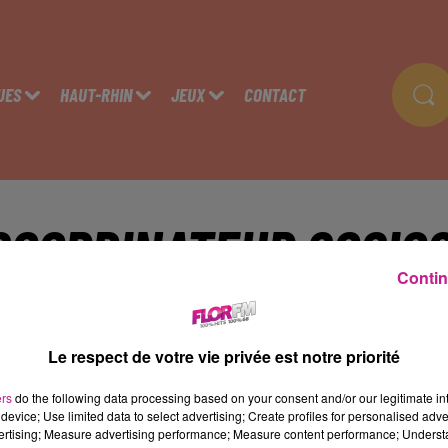
UES
HAUT-RHIN
JEUX
CONTACT
COORDINATEUR SOCIO
Contin
COORDINATRICE SOCIO
Le respect de votre vie privée est notre priorité
T LOUIS
ers
do the following data processing based on your consent and/or our legitimate int
device; Use limited data to select advertising; Create profiles for personalised adver
vertising; Measure advertising performance; Measure content performance; Unders