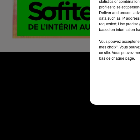
statistics or combinatio
ht
profiles to select person
Deliver and present adv
No
data such as IP address 
L'
requested; Use precise g
based on information tra
Vous pouvez accepter en 
mes choix". Vous pouvez
ce site. Vous pouvez met
bas de chaque page.
ACCUEIL