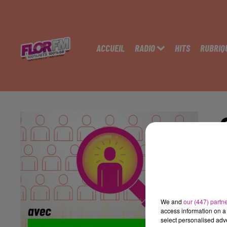
ACCUEIL
RADIO
HITS
RUBRIQ
S
We and
our (447) partn
access information on a 
select personalised ad