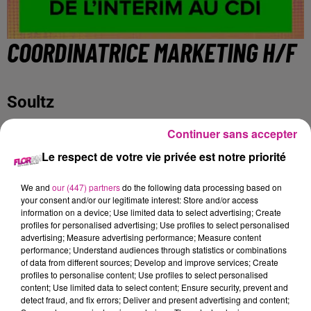
COORDINATRICE MARKETING H/F
Soultz
Continuer sans accepter
Nous recherchons pour l'un de nos clients, situé à proximité
Le respect de votre vie privée est notre priorité
de Guebwiller, un(e) Coordinatrice Marketing H/F pour
compléter ses équipes.
We and
our (447) partners
do the following data processing based on
your consent and/or our legitimate interest: Store and/or access
Au sein du service Marketing vos missions sont:
information on a device; Use limited data to select advertising; Create
profiles for personalised advertising; Use profiles to select personalised
la réalisation de supports de communication (papier,
advertising; Measure advertising performance; Measure content
vidéo, …)
performance; Understand audiences through statistics or combinations
of data from different sources; Develop and improve services; Create
la réalisation de contenus WEB
profiles to personalise content; Use profiles to select personalised
content; Use limited data to select content; Ensure security, prevent and
la transmission des supports lors des réunions avec
detect fraud, and fix errors; Deliver and present advertising and content;
les commerciaux, mise à jour des supports de