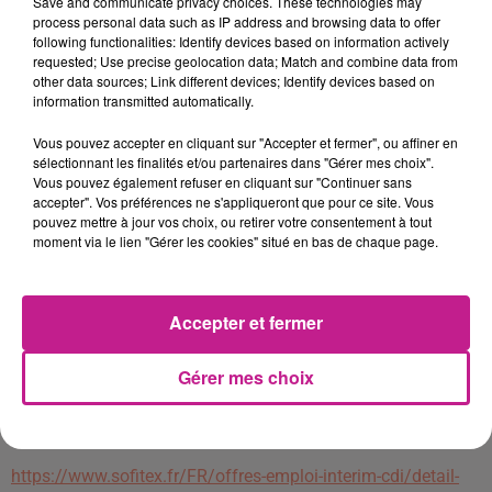
Save and communicate privacy choices. These technologies may
présentations des produits
process personal data such as IP address and browsing data to offer
following functionalities: Identify devices based on information actively
Présentation et remontée des informations lors des
requested; Use precise geolocation data; Match and combine data from
other data sources; Link different devices; Identify devices based on
réunions
information transmitted automatically.
Travail collaboratif avec les fournisseurs pour la mise
Vous pouvez accepter en cliquant sur "Accepter et fermer", ou affiner en
en avant des produits ( en Anglais)
sélectionnant les finalités et/ou partenaires dans "Gérer mes choix".
PROFIL RECHERCHÉ
Vous pouvez également refuser en cliquant sur "Continuer sans
accepter". Vos préférences ne s'appliqueront que pour ce site. Vous
pouvez mettre à jour vos choix, ou retirer votre consentement à tout
Issu(e) d'une formation de type BAC + 3 dans le domaine de
moment via le lien "Gérer les cookies" situé en bas de chaque page.
la Communication et Marketing, vous justifiez d'une
expérience de minimum trois ans sur un poste similaire ainsi
que sur l'utilisation du logiciel WORDPRESS.
Accepter et fermer
Vous pratiquez impérativement l' Anglais pour échanger
avec les fournisseurs internationaux.
Gérer mes choix
Notre client vous propose une mission longue, possibilité de
démarrage rapide.
https://www.sofitex.fr/FR/offres-emploi-interim-cdi/detail-