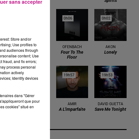
Spirits
uer sans accepter
0h09
0h09
0h06
0h06
0h02
0h02
erest: Store and/or
tising; Use profiles to
ZAHO
OFENBACH
AKON
tand audiences through
Mauvais
Four To The
Lonely
personalise content; Use
Caractere
Floor
 fraud, and fix errors;
 may process personal
mation actively
0h00
0h00
19h57
19h57
19h53
19h53
vices; Identify devices
rtenaires dans "Gérer
s'appliqueront que pour
HUGEL
AMIR
DAVID GUETTA
les cookies" situé en
Jamaican (bam
A L'imparfaite
Save Me Tonight
Bam)