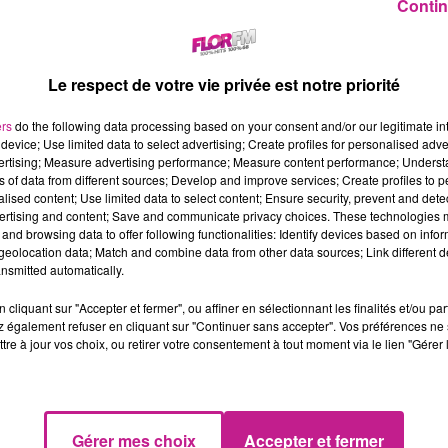
Contin
Le respect de votre vie privée est notre priorité
ers
do the following data processing based on your consent and/or our legitimate int
device; Use limited data to select advertising; Create profiles for personalised adver
vertising; Measure advertising performance; Measure content performance; Unders
ns of data from different sources; Develop and improve services; Create profiles to 
alised content; Use limited data to select content; Ensure security, prevent and detect
ertising and content; Save and communicate privacy choices. These technologies
and browsing data to offer following functionalities: Identify devices based on infor
eolocation data; Match and combine data from other data sources; Link different de
nsmitted automatically.
cliquant sur "Accepter et fermer", ou affiner en sélectionnant les finalités et/ou pa
 également refuser en cliquant sur "Continuer sans accepter". Vos préférences ne 
tre à jour vos choix, ou retirer votre consentement à tout moment via le lien "Gérer 
e DJ français âgé de 56 ans vient tout juste d'annoncer la
Gérer mes choix
Accepter et fermer
premier avec sa compagne Jessica Ledon. Il s'agit d'un petit