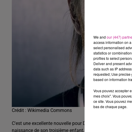
We and
our (447) partn
access information on a 
select personalised ad
statistics or combinatio
profiles to select person
Deliver and present adv
data such as IP address 
requested; Use precise g
based on information tra
Vous pouvez accepter en 
mes choix". Vous pouvez
ce site. Vous pouvez met
bas de chaque page.
Crédit :
Wikimedia Commons
C'est une excellente nouvelle pour David Guetta. Le célèbr
naissance de son troisième enfant, qui est également son 