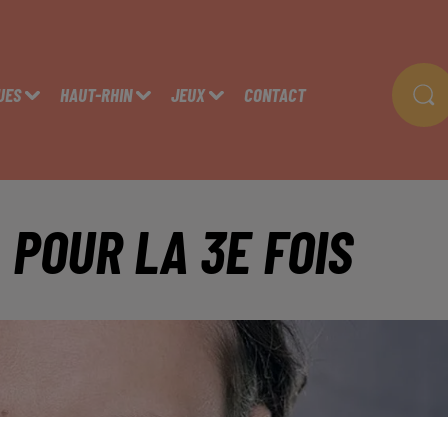
UES
HAUT-RHIN
JEUX
CONTACT
 POUR LA 3E FOIS