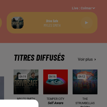
Live :
Colmar
Drive Safe
MYLES SMITH
TITRES DIFFUSÉS
Voir plus
0h19
0h19
0h16
0h16
0h12
0h12
MYLES SMITH
TEMPER CITY
THE
Drive Safe
Self Aware
STRUMBELLAS