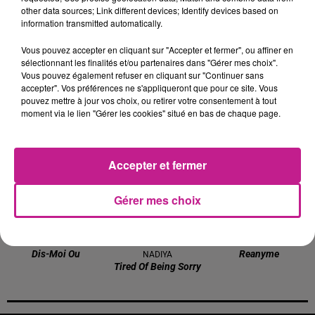
other data sources; Link different devices; Identify devices based on
0h57
0h57
0h53
0h53
0h50
0h50
information transmitted automatically.
Vous pouvez accepter en cliquant sur "Accepter et fermer", ou affiner en
sélectionnant les finalités et/ou partenaires dans "Gérer mes choix".
Vous pouvez également refuser en cliquant sur "Continuer sans
accepter". Vos préférences ne s'appliqueront que pour ce site. Vous
pouvez mettre à jour vos choix, ou retirer votre consentement à tout
MUSE
KYGO
HATIK
moment via le lien "Gérer les cookies" situé en bas de chaque page.
Nightshift Superstar
Hot Stuff
A L'imparfait
0h48
0h48
0h44
0h44
0h41
0h41
Accepter et fermer
Gérer mes choix
JULIEN LIEB FEAT. OTTA
ENRIQUE IGLESIAS
TAYC FEAT. ANYME023
Dis-Moi Ou
Reanyme
NADIYA
Tired Of Being Sorry