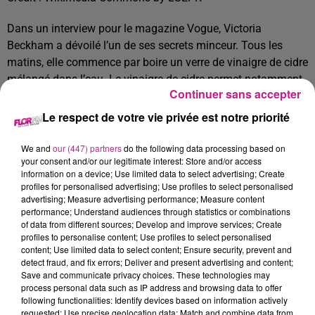
Dans un interview pour le magazine Vogue, Victoria
Beckham a dévoilé l’un de ses secrets minceur. Tous les
matins, elle commence par boire un verre de vinaigre de cidre
mélangé dans l’eau. Le vinaigre de cidre permet notamment
Continuer sans accepter
de brûler des graisses plus rapidement et améliore la
digestion.
Le respect de votre vie privée est notre priorité
TITRES DIFFUSÉS
Voir plus
We and
our (447) partners
do the following data processing based on
your consent and/or our legitimate interest: Store and/or access
information on a device; Use limited data to select advertising; Create
profiles for personalised advertising; Use profiles to select personalised
1h06
1h06
1h02
1h02
1h00
1h00
advertising; Measure advertising performance; Measure content
performance; Understand audiences through statistics or combinations
of data from different sources; Develop and improve services; Create
profiles to personalise content; Use profiles to select personalised
content; Use limited data to select content; Ensure security, prevent and
detect fraud, and fix errors; Deliver and present advertising and content;
Save and communicate privacy choices. These technologies may
MAUVAIS DJO
DAVID GUETTA
CLAUDIO CAPEO
process personal data such as IP address and browsing data to offer
Pile (gospel)
Love Don't Let Me Go
Qu'est Ce Qu'il Me
following functionalities: Identify devices based on information actively
Restera?
requested; Use precise geolocation data; Match and combine data from