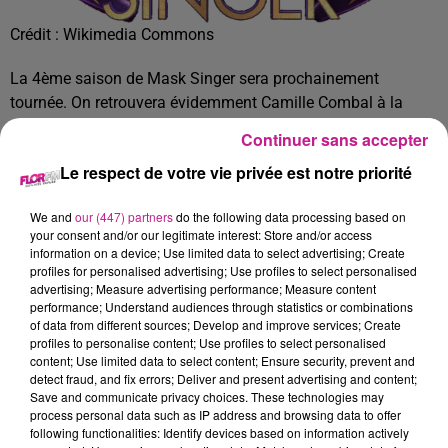
Crédit :
Wikimedia Commons
La 4ème saison de Mask Singer sera prochainement
tournée. On retrouvera évidemment Camille Combal à la
présentation, c’est au niveau du jury que les choses
Continuer sans accepter
changent. Seul Kev Adams reste et il sera rejoint par Vitaa,
Le respect de votre vie privée est notre priorité
Jeff Panacloc et Chantal Ladessous.
TITRES DIFFUSÉS
Voir plus
We and
our (447) partners
do the following data processing based on
your consent and/or our legitimate interest: Store and/or access
information on a device; Use limited data to select advertising; Create
profiles for personalised advertising; Use profiles to select personalised
20h00
20h00
19h56
19h56
19h53
19h53
advertising; Measure advertising performance; Measure content
performance; Understand audiences through statistics or combinations
of data from different sources; Develop and improve services; Create
profiles to personalise content; Use profiles to select personalised
content; Use limited data to select content; Ensure security, prevent and
detect fraud, and fix errors; Deliver and present advertising and content;
Save and communicate privacy choices. These technologies may
process personal data such as IP address and browsing data to offer
BFP LATINO
BON JOVI
JUST
Big Floor Party
It's My Life
Turn The Lights Off
following functionalities: Identify devices based on information actively