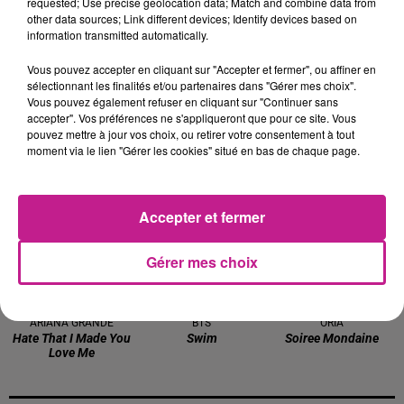
requested; Use precise geolocation data; Match and combine data from
other data sources; Link different devices; Identify devices based on
19h50
19h50
19h48
19h48
19h45
19h45
information transmitted automatically.
Vous pouvez accepter en cliquant sur "Accepter et fermer", ou affiner en
sélectionnant les finalités et/ou partenaires dans "Gérer mes choix".
Vous pouvez également refuser en cliquant sur "Continuer sans
accepter". Vos préférences ne s'appliqueront que pour ce site. Vous
pouvez mettre à jour vos choix, ou retirer votre consentement à tout
CORNEILLE FEAT. VITAA
EMMA
R3HAB
moment via le lien "Gérer les cookies" situé en bas de chaque page.
Ensemble
Pitie
Believe (shooting
Stars)
19h42
19h42
19h37
19h37
19h34
19h34
Accepter et fermer
Gérer mes choix
ARIANA GRANDE
BTS
ORIA
Hate That I Made You
Swim
Soiree Mondaine
Love Me