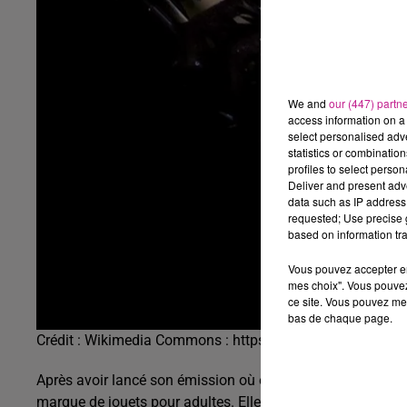
We and
our (447) partn
access information on a 
select personalised ad
statistics or combinatio
profiles to select person
Deliver and present adv
data such as IP address 
requested; Use precise g
based on information tra
Vous pouvez accepter en 
mes choix". Vous pouvez
ce site. Vous pouvez met
bas de chaque page.
Crédit :
Wikimedia Commons : https://www.flickr.com/p
Après avoir lancé son émission où elle part à la rencontre
marque de jouets pour adultes. Elle dit je cite : “nous mérit