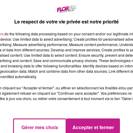
Le respect de votre vie privée est notre priorité
ers
do the following data processing based on your consent and/or our legitimate int
device; Use limited data to select advertising; Create profiles for personalised adver
vertising; Measure advertising performance; Measure content performance; Unders
ns of data from different sources; Develop and improve services; Create profiles to 
alised content; Use limited data to select content; Ensure security, prevent and detect
ertising and content; Save and communicate privacy choices. These technologies
and browsing data to offer following functionalities: Identify devices based on infor
eolocation data; Match and combine data from other data sources; Link different de
nsmitted automatically.
cliquant sur "Accepter et fermer", ou affiner en sélectionnant les finalités et/ou pa
 également refuser en cliquant sur "Continuer sans accepter". Vos préférences ne 
tre à jour vos choix, ou retirer votre consentement à tout moment via le lien "Gérer 
hotos/marcen27/41898569045/
 des extraterrestres, Demi Lovato a souhaité créer sa propre
Gérer mes choix
Accepter et fermer
ons toutes du plaisir”.