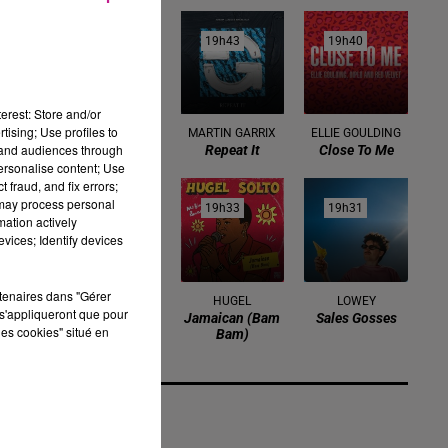
19h47
19h47
19h43
19h43
19h40
19h40
erest: Store and/or
tising; Use profiles to
MYLES SMITH
MARTIN GARRIX
ELLIE GOULDING
tand audiences through
Drive Safe
Repeat It
Close To Me
personalise content; Use
 fraud, and fix errors;
 may process personal
19h38
19h38
19h33
19h33
19h31
19h31
mation actively
vices; Identify devices
rtenaires dans "Gérer
BIANCA COSTA
HUGEL
LOWEY
s'appliqueront que pour
Passe Par Chez
Jamaican (bam
Sales Gosses
les cookies" situé en
Moi
Bam)