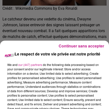
Crédit :
Wikimedia Commons by Eva Rinaldi
Le catcheur devenu une vedette du cinéma, Dwayne
Johnson, laisse entrevoir des signes laissant présager un
éventuel nouveau combat. Il a fait quelques apparitions lors
de matchs de catch, effectué quelques démonstrations, mais
surtout a prononcé une phrase énigmatique : "Pensez-vous
Continuer sans accepter
que The Rock devrait prendre la place de chef de famille ?"
Le respect de votre vie privée est notre priorité
Dans ce message, The Rock a laissé entendre aux
observateurs attentifs qu'un affrontement historique se
We and
our (447) partners
do the following data processing based on
prépare avec Roman Reigns, actuel champion en titre de la
your consent and/or our legitimate interest: Store and/or access
information on a device; Use limited data to select advertising; Create
WWE.
profiles for personalised advertising; Use profiles to select personalised
TITRES DIFFUSÉS
advertising; Measure advertising performance; Measure content
Voir plus
performance; Understand audiences through statistics or combinations
of data from different sources; Develop and improve services; Create
profiles to personalise content; Use profiles to select personalised
content; Use limited data to select content; Ensure security, prevent and
3h23
3h23
3h20
3h20
3h17
3h17
detect fraud, and fix errors; Deliver and present advertising and content;
Save and communicate privacy choices. These technologies may