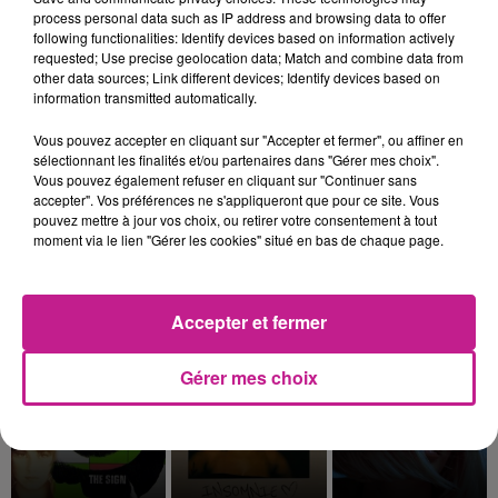
process personal data such as IP address and browsing data to offer
following functionalities: Identify devices based on information actively
requested; Use precise geolocation data; Match and combine data from
other data sources; Link different devices; Identify devices based on
information transmitted automatically.
MINJ
BTS
CHARLI XCX
Starlight
Swim
Break The Rules
Vous pouvez accepter en cliquant sur "Accepter et fermer", ou affiner en
sélectionnant les finalités et/ou partenaires dans "Gérer mes choix".
3h14
3h14
3h12
3h12
3h08
3h08
Vous pouvez également refuser en cliquant sur "Continuer sans
accepter". Vos préférences ne s'appliqueront que pour ce site. Vous
pouvez mettre à jour vos choix, ou retirer votre consentement à tout
moment via le lien "Gérer les cookies" situé en bas de chaque page.
HUGEL
BRUNO MARS
OFENBACH
Accepter et fermer
Jamaican (bam Bam)
On My Soul
Four To The Floor
Gérer mes choix
3h06
3h06
3h03
3h03
3h00
3h00