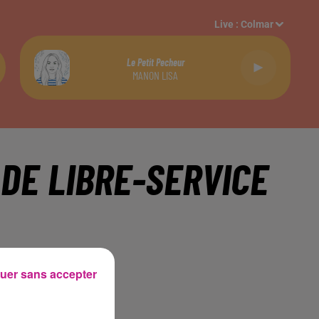
Live :
Colmar
Le Petit Pecheur
MANON LISA
DE LIBRE-SERVICE
uer sans accepter