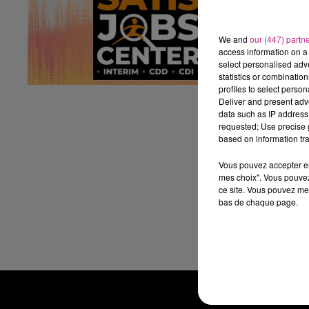
No
su
We and
our (447) partn
Le
access information on a 
- 
select personalised ad
1
statistics or combinatio
profiles to select person
- 
Deliver and present adv
1
data such as IP address 
Un
requested; Use precise g
based on information tra
CD
Le
Vous pouvez accepter en 
mes choix". Vous pouvez
ht
ce site. Vous pouvez met
bas de chaque page.