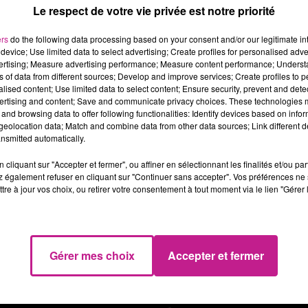
us recherchons un employé libre service H/F, pour effectuer de l
Le respect de votre vie privée est notre priorité
permarché de proximité avec une ambiance familiale,
ers
do the following data processing based on your consent and/or our legitimate int
 poste proposé 24h /semaine, et vous travaillerez en :
device; Use limited data to select advertising; Create profiles for personalised adver
semaine 1 Lundi 9H 12H15 Mardi 7H30 12H15 14H 17H Mercred
vertising; Measure advertising performance; Measure content performance; Unders
4H
ns of data from different sources; Develop and improve services; Create profiles to 
alised content; Use limited data to select content; Ensure security, prevent and detect
semaine 2 Lundi repos Mardi 7H30 12H15 14H 17H Mercredi r
ertising and content; Save and communicate privacy choices. These technologies
2H 13H 18H
and browsing data to offer following functionalities: Identify devices based on infor
e formation en interne sera délivrée.
eolocation data; Match and combine data from other data sources; Link different de
nsmitted automatically.
D de 6 mois, renouvelable
 poste est à pourvoir à partir du 2 janvier 2024.
cliquant sur "Accepter et fermer", ou affiner en sélectionnant les finalités et/ou pa
 également refuser en cliquant sur "Continuer sans accepter". Vos préférences ne 
tps://candidat.pole-emploi.fr/offres/recherche/detail/165RWHC
tre à jour vos choix, ou retirer votre consentement à tout moment via le lien "Gérer 
Gérer mes choix
Accepter et fermer