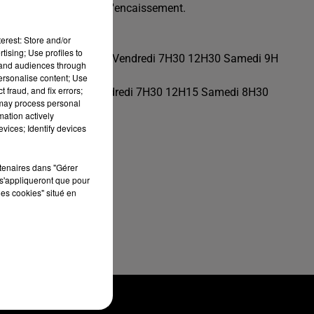
a mise en rayon, et de l'encaissement.
erest: Store and/or
tising; Use profiles to
i repos Jeudi 16H 19H Vendredi 7H30 12H30 Samedi 9H
tand audiences through
personalise content; Use
 fraud, and fix errors;
epos Jeudi 16H 19H Vendredi 7H30 12H15 Samedi 8H30
 may process personal
mation actively
vices; Identify devices
rtenaires dans "Gérer
s'appliqueront que pour
les cookies" situé en