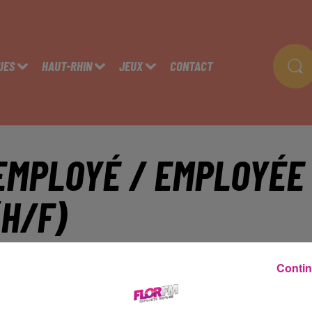
UES
HAUT-RHIN
JEUX
CONTACT
EMPLOYÉ / EMPLOYÉE 
(H/F)
Contin
ESINGUE