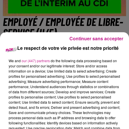
EMPLOYÉ / EMPLOYÉE DE LIBRE-
SERVICE (H/F)
Continuer sans accepter
Le respect de votre vie privée est notre priorité
Houssen
We and
our (447) partners
do the following data processing based on
your consent and/or our legitimate interest: Store and/or access
information on a device; Use limited data to select advertising; Create
Vos missions :
profiles for personalised advertising; Use profiles to select personalised
o Approvisionner l'ensemble des rayons
advertising; Measure advertising performance; Measure content
o Gérer l'encaissement des produits
performance; Understand audiences through statistics or combinations
of data from different sources; Develop and improve services; Create
o Maintenir le magasin bien achalandé, propre et soigné
profiles to personalise content; Use profiles to select personalised
pour que les clients s'y retrouvent
content; Use limited data to select content; Ensure security, prevent and
o Réceptionner et traiter les livraisons
detect fraud, and fix errors; Deliver and present advertising and content;
Save and communicate privacy choices. These technologies may
o Accompagner et renseigner les clients
process personal data such as IP address and browsing data to offer
o Assurer le nettoyage et rangement des différents espaces
following functionalities: Identify devices based on information actively
du point de vente
requested; Use precise geolocation data; Match and combine data from