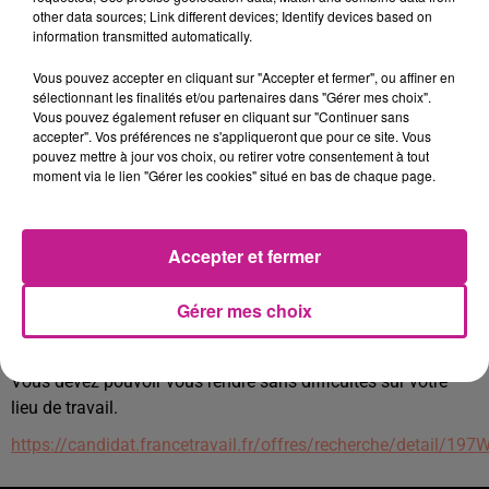
other data sources; Link different devices; Identify devices based on
o Mettre en place et suivre la promotion hebdomadaire
information transmitted automatically.
Avantages proposés par l'entreprise :
Vous pouvez accepter en cliquant sur "Accepter et fermer", ou affiner en
Une formation théorique et pratique est prévue
sélectionnant les finalités et/ou partenaires dans "Gérer mes choix".
Des perspectives d'évolution au sein de notre groupe
Vous pouvez également refuser en cliquant sur "Continuer sans
international à très forte croissance
accepter". Vos préférences ne s'appliqueront que pour ce site. Vous
pouvez mettre à jour vos choix, ou retirer votre consentement à tout
Des avantages sociaux tels que :
moment via le lien "Gérer les cookies" situé en bas de chaque page.
Ticket restaurant
Une remise du personnel
Des cartes cadeaux
Accepter et fermer
Des avantages grâce à un CSE dynamique
Une mutuelle d'entreprise et une prévoyance
Gérer mes choix
Vous devez être disponible sur une plage horaire allant de
5/6h à 20/22h, y compris certains dimanches et jours fériés.
Vous devez pouvoir vous rendre sans difficultés sur votre
lieu de travail.
https://candidat.francetravail.fr/offres/recherche/detail/19