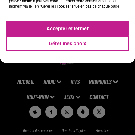
pouvez mettre à jour vos choix, ou retirer votre consentement à tout
moment via le lien "Gérer les cookies" situé en bas de chaque page.
- Coller les panneaux étanches et isolants
https://satis-jobscenter.com/job/etancheur-h-f-254761-3/
Accepter et fermer
Gérer mes choix
ACCUEIL
RADIO
HITS
RUBRIQUES
HAUT-RHIN
JEUX
CONTACT
Gestion des cookies
Mentions légales
Plan du site