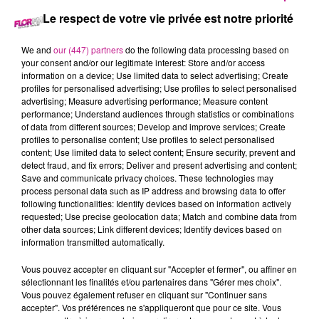
Le respect de votre vie privée est notre priorité
ETANCHEUR (H/F)
We and
our (447) partners
do the following data processing based on
your consent and/or our legitimate interest: Store and/or access
information on a device; Use limited data to select advertising; Create
profiles for personalised advertising; Use profiles to select personalised
Mulhouse
advertising; Measure advertising performance; Measure content
performance; Understand audiences through statistics or combinations
of data from different sources; Develop and improve services; Create
profiles to personalise content; Use profiles to select personalised
Satis Jobs Center vient en aide au recrutement pour l'un de
content; Use limited data to select content; Ensure security, prevent and
detect fraud, and fix errors; Deliver and present advertising and content;
ses clients un Etancheur H/F :
Save and communicate privacy choices. These technologies may
process personal data such as IP address and browsing data to offer
Nous avons besoins de vos diverses compétences et votre
following functionalities: Identify devices based on information actively
savoir faire pour les missions suivantes :
requested; Use precise geolocation data; Match and combine data from
other data sources; Link different devices; Identify devices based on
- Implanter et sécuriser une zone de chantier
information transmitted automatically.
- Monter un échafaudage
- Pose de revêtement existant
Vous pouvez accepter en cliquant sur "Accepter et fermer", ou affiner en
sélectionnant les finalités et/ou partenaires dans "Gérer mes choix".
- Sécher les surfaces (toitures, terrasses, ...)
Vous pouvez également refuser en cliquant sur "Continuer sans
- Réserver des ouvertures et éléments d'ouvrage prévus
accepter". Vos préférences ne s'appliqueront que pour ce site. Vous
(exutoire de désenfumage, aération, ...)