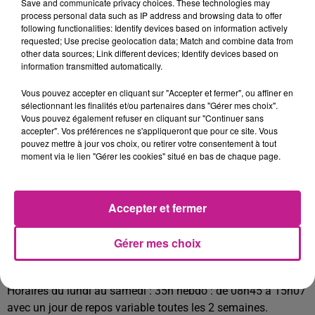
Save and communicate privacy choices. These technologies may
secteur de Rixheim.
process personal data such as IP address and browsing data to offer
following functionalities: Identify devices based on information actively
Postes à pourvoir rapidement.
requested; Use precise geolocation data; Match and combine data from
other data sources; Link different devices; Identify devices based on
Vos missions:- Tri du courriers.
information transmitted automatically.
- Préparation du courriers pour votre tournée.
- Puis vous partez effectuer votre tournée vélo à assistance
Vous pouvez accepter en cliquant sur "Accepter et fermer", ou affiner en
sélectionnant les finalités et/ou partenaires dans "Gérer mes choix".
électrique.
Vous pouvez également refuser en cliquant sur "Continuer sans
- Distribution du courriers dans les boites aux lettres.
accepter". Vos préférences ne s'appliqueront que pour ce site. Vous
- Remise des recommandés en main propres.
pouvez mettre à jour vos choix, ou retirer votre consentement à tout
moment via le lien "Gérer les cookies" situé en bas de chaque page.
Profil recherché
- Vous êtes sociable et vous avez un bon sens du relationnel.
Accepter et fermer
- Vous appréciez le travail en extérieur et le contact clients.
- Vous appréciez la distribution en vélo à assistance
Gérer mes choix
électrique
Formation assurée sur le site.
Horaires du lundi au samedi : 35h hebdo : de 08h45 à 15h07
avec un jour de repos variable toutes les 2 semaines.