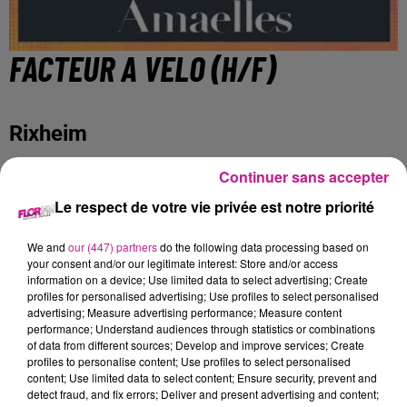
FACTEUR A VELO (H/F)
Rixheim
Continuer sans accepter
Start People est un réseau d'agences d'emploi à taille
Le respect de votre vie privée est notre priorité
humaine. Nos métiers reposent sur le recrutement de
personnel formé, motivé et performant que nous plaçons
We and
our (447) partners
do the following data processing based on
chez nos clients en intérim, en CDD ou en CDI. Fort d'un
your consent and/or our legitimate interest: Store and/or access
réseau de 245 agences d'emploi de proximité en France,
information on a device; Use limited data to select advertising; Create
profiles for personalised advertising; Use profiles to select personalised
Start People propose des opportunités dans tous les
advertising; Measure advertising performance; Measure content
secteurs d'activité et pour tout type de client.
performance; Understand audiences through statistics or combinations
of data from different sources; Develop and improve services; Create
profiles to personalise content; Use profiles to select personalised
L'agence START PEOPLE Mulhouse recherche pour un de
content; Use limited data to select content; Ensure security, prevent and
detect fraud, and fix errors; Deliver and present advertising and content;
ses clients UN FACTEUR EN VELO (H/F) en intérim sur le