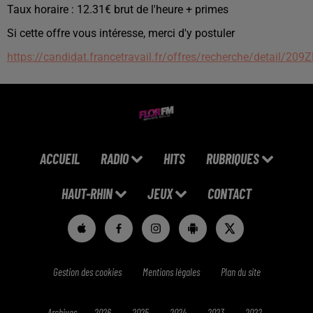
Taux horaire : 12.31€ brut de l'heure + primes
Si cette offre vous intéresse, merci d'y postuler
https://candidat.francetravail.fr/offres/recherche/detail/20
ACCUEIL
RADIO
HITS
RUBRIQUES
HAUT-RHIN
JEUX
CONTACT
Gestion des cookies
Mentions légales
Plan du site
Archives
2026
2025
2024
2023
2022