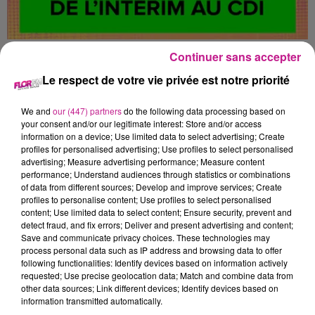
FACTEUR F/H
Continuer sans accepter
Le respect de votre vie privée est notre priorité
Mulhouse
We and
our (447) partners
do the following data processing based on
your consent and/or our legitimate interest: Store and/or access
information on a device; Use limited data to select advertising; Create
Notre client est un groupe français de services, spécialisé
profiles for personalised advertising; Use profiles to select personalised
advertising; Measure advertising performance; Measure content
dans la distribution de courrier, de colis, la banque et les
performance; Understand audiences through statistics or combinations
services de proximité. Présente sur tout le territoire, elle joue
of data from different sources; Develop and improve services; Create
un rôle clé dans la cohésion sociale et l'aménagement du
profiles to personalise content; Use profiles to select personalised
content; Use limited data to select content; Ensure security, prevent and
territoire.Vos missions :
detect fraud, and fix errors; Deliver and present advertising and content;
- Distribuer le courrier et les colis aux particuliers et aux
Save and communicate privacy choices. These technologies may
entreprises selon une tournée prédéfinie
process personal data such as IP address and browsing data to offer
following functionalities: Identify devices based on information actively
- Assurer la collecte du courrier dans les boîtes aux lettres et
requested; Use precise geolocation data; Match and combine data from
auprès des clients
other data sources; Link different devices; Identify devices based on
- Réaliser des services de proximité (remise de
information transmitted automatically.