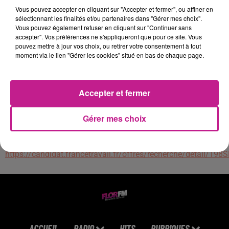
recommandés, portage de presse, veille sociale auprès des
Vous pouvez accepter en cliquant sur "Accepter et fermer", ou affiner en
personnes isolées) Savoir-faire :
sélectionnant les finalités et/ou partenaires dans "Gérer mes choix".
- Être rigoureux
Vous pouvez également refuser en cliquant sur "Continuer sans
accepter". Vos préférences ne s'appliqueront que pour ce site. Vous
- Apprécier le travail en autonomie et en itinérance
pouvez mettre à jour vos choix, ou retirer votre consentement à tout
- Être à l'aise avec les outils informatiques
moment via le lien "Gérer les cookies" situé en bas de chaque page.
- Aimer le contact client (BtoB - BtoC)Informations
complémentaires :
- Contrat d'intérim longue durée
Accepter et fermer
- Être en possession du permis B depuis au moins 1 an, mais
idéalement 5 ans
Gérer mes choix
- Être en possession du permis moto est un plus
https://candidat.francetravail.fr/offres/recherche/detail/1
ACCUEIL
RADIO
HITS
RUBRIQUES