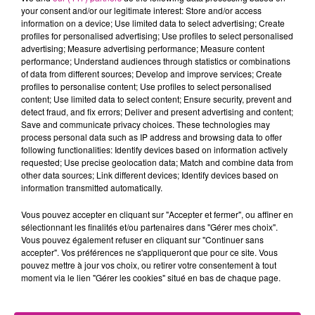
your consent and/or our legitimate interest: Store and/or access
information on a device; Use limited data to select advertising; Create
profiles for personalised advertising; Use profiles to select personalised
FACTEUR / FACTRICE VOITURE
advertising; Measure advertising performance; Measure content
performance; Understand audiences through statistics or combinations
(H/F)
of data from different sources; Develop and improve services; Create
profiles to personalise content; Use profiles to select personalised
content; Use limited data to select content; Ensure security, prevent and
detect fraud, and fix errors; Deliver and present advertising and content;
Save and communicate privacy choices. These technologies may
Bartenheim
process personal data such as IP address and browsing data to offer
following functionalities: Identify devices based on information actively
requested; Use precise geolocation data; Match and combine data from
Missions : Réaliser les travaux de préparation et la
other data sources; Link different devices; Identify devices based on
information transmitted automatically.
distribution de l'ensemble du courrier et des colis qui vous
sont confiés,
Vous pouvez accepter en cliquant sur "Accepter et fermer", ou affiner en
développer une relation client de qualité et contribuer à la
sélectionnant les finalités et/ou partenaires dans "Gérer mes choix".
Vous pouvez également refuser en cliquant sur "Continuer sans
satisfaction des clients sur votre tournée.
accepter". Vos préférences ne s'appliqueront que pour ce site. Vous
Horaires du lundi au samedi de 8h15-12h00 / 12h45 à
pouvez mettre à jour vos choix, ou retirer votre consentement à tout
16h00 avec un jour de repos par semaine.
moment via le lien "Gérer les cookies" situé en bas de chaque page.
https://candidat.francetravail.fr/offres/recherche/detail/204