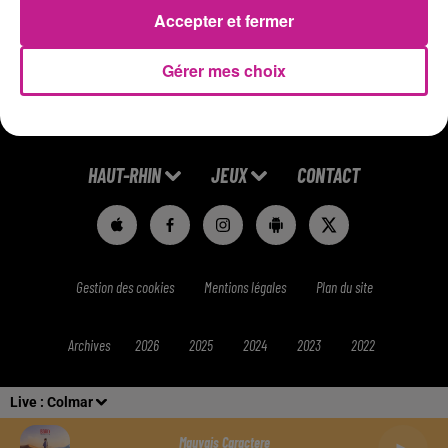
Accepter et fermer
Gérer mes choix
ACCUEIL
RADIO
HITS
RUBRIQUES
HAUT-RHIN
JEUX
CONTACT
Gestion des cookies
Mentions légales
Plan du site
Archives
2026
2025
2024
2023
2022
Live :
Colmar
Mauvais Caractere