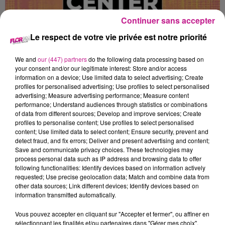
Continuer sans accepter
FLEURISTE (H/F)
Le respect de votre vie privée est notre priorité
We and
our (447) partners
do the following data processing based on
your consent and/or our legitimate interest: Store and/or access
GUEBWILLER
information on a device; Use limited data to select advertising; Create
profiles for personalised advertising; Use profiles to select personalised
advertising; Measure advertising performance; Measure content
performance; Understand audiences through statistics or combinations
Vous serez chargé(e) d'exécuter tous travaux afférents à sa
of data from different sources; Develop and improve services; Create
fonction sous l'autorité du gérant, et notamment :
profiles to personalise content; Use profiles to select personalised
la vente, la conception florale, l'approvisionnement, le
content; Use limited data to select content; Ensure security, prevent and
detect fraud, and fix errors; Deliver and present advertising and content;
décompte journalier de la caisse et vente, la vérification des
Save and communicate privacy choices. These technologies may
arrivages par rapport aux commandes, les livraisons (à titre
process personal data such as IP address and browsing data to offer
exceptionnel),les tâches connexes et complémentaires
following functionalities: Identify devices based on information actively
requested; Use precise geolocation data; Match and combine data from
(nettoyage, rangement, entretien des locaux et du matériel )
other data sources; Link different devices; Identify devices based on
Les horaires de travail seront adaptés avec 2 autres
information transmitted automatically.
salariées du lundi au dimanche.
Vous pouvez accepter en cliquant sur "Accepter et fermer", ou affiner en
Vous avez un planning agréable : 1 week end sur de travail
sélectionnant les finalités et/ou partenaires dans "Gérer mes choix".