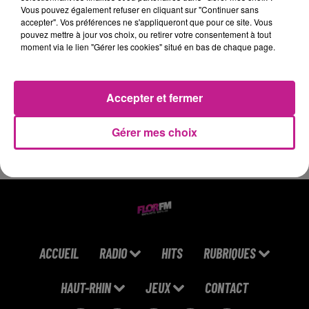
sur 3 (hors fête à fleurs).
Vous pouvez également refuser en cliquant sur "Continuer sans
accepter". Vos préférences ne s'appliqueront que pour ce site. Vous
planning au mois. vous travaillez en journée complète.
pouvez mettre à jour vos choix, ou retirer votre consentement à tout
moment via le lien "Gérer les cookies" situé en bas de chaque page.
Planning agréable au mois avec journée complète et 1
week-end de travail sur 3 (hors fêtes à fleurs)
https://candidat.pole-
Accepter et fermer
emploi.fr/offres/recherche/detail/161QZDD
Gérer mes choix
ACCUEIL
RADIO
HITS
RUBRIQUES
HAUT-RHIN
JEUX
CONTACT