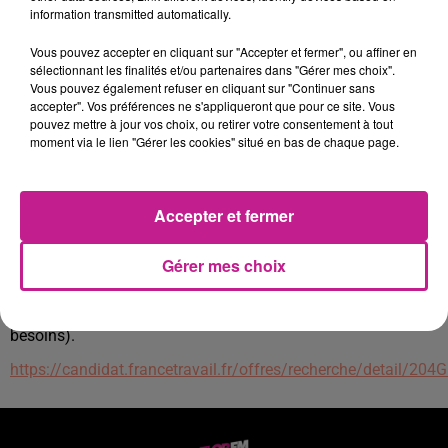
auprès des fournisseurs,
information transmitted automatically.
- décorer des sites pour des événements spéciaux comme
des mariages ou des réceptions,
Vous pouvez accepter en cliquant sur "Accepter et fermer", ou affiner en
sélectionnant les finalités et/ou partenaires dans "Gérer mes choix".
- organiser et optimiser l'agencement de la boutique pour
Vous pouvez également refuser en cliquant sur "Continuer sans
attirer et satisfaire la clientèle.
accepter". Vos préférences ne s'appliqueront que pour ce site. Vous
- accueillir et conseiller les clients.
pouvez mettre à jour vos choix, ou retirer votre consentement à tout
moment via le lien "Gérer les cookies" situé en bas de chaque page.
Vous travaillerez tous les jours en journée,
Vous aurez un week-end sur 2 de libre avec 3 jours de repos
consécutifs.
Accepter et fermer
De formation Fleuriste avec plus de 1 an d'expérience au
moins,
Gérer mes choix
Possibilité pour l'employeur de s'adapter à votre temps de
travail (nombre d'heures modulable en fonction de vos
besoins).
https://candidat.francetravail.fr/offres/recherche/detail/20