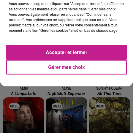
Vous pouvez accepter en cliquant sur "Accepter et fermer", ou affiner en
sélectionnant les finalités et/ou partenaires dans "Gérer mes choix".
Vous pouvez également refuser en cliquant sur "Continuer sans
accepter". Vos préférences ne s'appliqueront que pour ce site. Vous
pouvez mettre à jour vos choix, ou retirer votre consentement à tout
TITRES DIFFUSÉS
moment via le lien "Gérer les cookies" situé en bas de chaque page.
8h50
8h50
8h47
8h47
8h44
8h44
Accepter et fermer
Gérer mes choix
AMIR
MUSE
SONNY FODERA
A L'imparfaite
Nightshift Superstar
All This Time
8h36
8h36
8h33
8h33
8h30
8h30