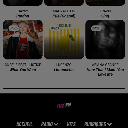
DAYSY
MAUVAIS DJO
TRAVIS
Pardon
Pile (gospel)
Sing
8h26
8h26
8h23
8h23
8h20
8h20
ANGELE FEAT. JUSTICE
LUCENZO
ARIANA GRANDE
What You Want
Limoncello
Hate That I Made You
Love Me
ACCUEIL
RADIO
HITS
RUBRIQUES