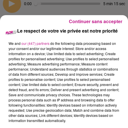
0:00
5 min 15 sec
Continuer sans accepter
26 janvier 2022 - 5 min 15 sec
Le respect de votre vie privée est notre priorité
FLOR COOKING EP27
We and
our (447) partners
do the following data processing based on
your consent and/or our legitimate interest: Store and/or access
information on a device; Use limited data to select advertising; Create
Chaque mercredi, passez en cuisine avec Charlotte
profiles for personalised advertising; Use profiles to select personalised
advertising; Measure advertising performance; Measure content
Focus sur les pâtes préférées des français
performance; Understand audiences through statistics or combinations
La recette de Chacha: coquillettes à la crème de dinde
of data from different sources; Develop and improve services; Create
The place to eat: Pizzeria Panettone à Mulhouse
profiles to personalise content; Use profiles to select personalised
content; Use limited data to select content; Ensure security, prevent and
Toutes les informations à retrouver sur instagram:
detect fraud, and fix errors; Deliver and present advertising and content;
Save and communicate privacy choices. These technologies may
@pizzeria. panettone
process personal data such as IP address and browsing data to offer
following functionalities: Identify devices based on information actively
requested; Use precise geolocation data; Match and combine data from
other data sources; Link different devices; Identify devices based on
information transmitted automatically.