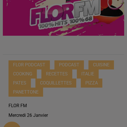
FLOR PODCAST
PODCAST
CUISINE
COOKING
RECETTES
ITALIE
PATES
COQUILLETTES
PIZZA
PANETTONE
FLOR FM
Mercredi 26 Janvier