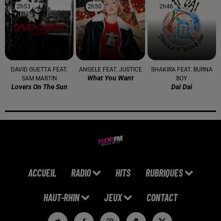
2h53
2h53
2h50
2h50
2h46
2h46
DAVID GUETTA FEAT.
ANGELE FEAT. JUSTICE
SHAKIRA FEAT. BURNA
What You Want
SAM MARTIN
BOY
Lovers On The Sun
Dai Dai
ACCUEIL
RADIO
HITS
RUBRIQUES
HAUT-RHIN
JEUX
CONTACT