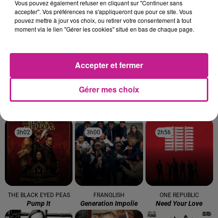
TITRES DIFFUSÉS
Vous pouvez également refuser en cliquant sur "Continuer sans
accepter". Vos préférences ne s'appliqueront que pour ce site. Vous
pouvez mettre à jour vos choix, ou retirer votre consentement à tout
moment via le lien "Gérer les cookies" situé en bas de chaque page.
3h12
3h12
3h09
3h09
3h06
3h06
Accepter et fermer
Gérer mes choix
TONES AND I
MUSE
SLIMANE
Never Seen The Rain
Nightshift Superstar
Premiere Fois
3h02
3h02
3h00
3h00
2h56
2h56
THE BLACK EYED PEAS
FRANGLISH
ONE REPUBLIC
Pump It
Generation Impolie
Need Your Love