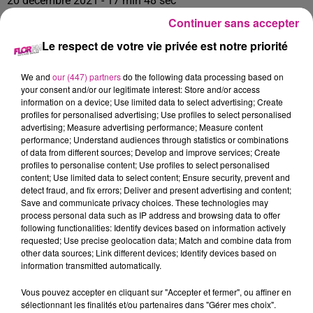
20 décembre 2021 - 17 min 48 sec
Continuer sans accepter
FLOR MUSIC EP28
Le respect de votre vie privée est notre priorité
Chaque semaine Mélanie fait le tour de l'actu musicale en
We and
our (447) partners
do the following data processing based on
France et en Alsace.
your consent and/or our legitimate interest: Store and/or access
information on a device; Use limited data to select advertising; Create
- Le Zoom : Mariah Carey et son titre "All I Want For
profiles for personalised advertising; Use profiles to select personalised
Christmas";
advertising; Measure advertising performance; Measure content
performance; Understand audiences through statistics or combinations
- Les 5 sorties "coup de cœur" de la semaine;
of data from different sources; Develop and improve services; Create
profiles to personalise content; Use profiles to select personalised
- Les 3 titres à mettre dans sa playlist de Noël.
content; Use limited data to select content; Ensure security, prevent and
detect fraud, and fix errors; Deliver and present advertising and content;
Save and communicate privacy choices. These technologies may
process personal data such as IP address and browsing data to offer
following functionalities: Identify devices based on information actively
requested; Use precise geolocation data; Match and combine data from
other data sources; Link different devices; Identify devices based on
information transmitted automatically.
Vous pouvez accepter en cliquant sur "Accepter et fermer", ou affiner en
sélectionnant les finalités et/ou partenaires dans "Gérer mes choix".