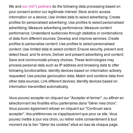
We and
our (447) partners
do the following data processing based on
your consent and/or our legitimate interest: Store and/or access
information on a device; Use limited data to select advertising; Create
GESTIONNAIRE
profiles for personalised advertising; Use profiles to select personalised
advertising; Measure advertising performance; Measure content
ADMINISTRATIF(VE) (H/F)
performance; Understand audiences through statistics or combinations
of data from different sources; Develop and improve services; Create
profiles to personalise content; Use profiles to select personalised
content; Use limited data to select content; Ensure security, prevent and
Colmar
detect fraud, and fix errors; Deliver and present advertising and content;
Save and communicate privacy choices. These technologies may
process personal data such as IP address and browsing data to offer
following functionalities: Identify devices based on information actively
La/le Gestionnaire administratif(ve) assurera la gestion de
requested; Use precise geolocation data; Match and combine data from
dossiers administratifs en soutien aux différents services:
other data sources; Link different devices; Identify devices based on
information transmitted automatically.
instruction, rédaction, classement et archivage de dossiers.
Selon les besoins, elle/il produira des notes d'analyse et des
Vous pouvez accepter en cliquant sur "Accepter et fermer", ou affiner en
synthèses
sélectionnant les finalités et/ou partenaires dans "Gérer mes choix".
Vous pouvez également refuser en cliquant sur "Continuer sans
Elle/il participera au reporting et à la remontée
accepter". Vos préférences ne s'appliqueront que pour ce site. Vous
d'informations
pouvez mettre à jour vos choix, ou retirer votre consentement à tout
moment via le lien "Gérer les cookies" situé en bas de chaque page.
Un sens de l'organisation et de l'adaptation sont attendus.