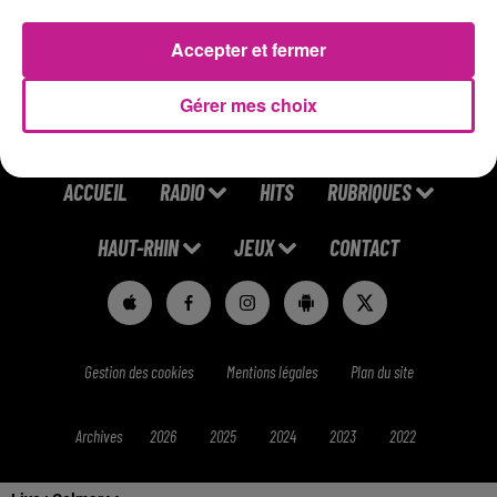
https://candidat.francetravail.fr/offres/recherche/detail/20
Accepter et fermer
Gérer mes choix
ACCUEIL
RADIO
HITS
RUBRIQUES
HAUT-RHIN
JEUX
CONTACT
Gestion des cookies
Mentions légales
Plan du site
Archives
2026
2025
2024
2023
2022