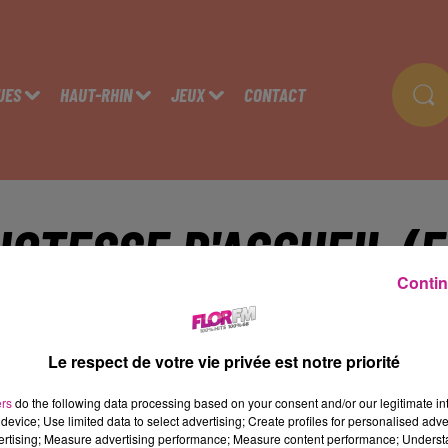
UES
HAUT-RHIN
JEUX
CONTACT
HOTESSE D'ACCUEIL (F
Contin
olmar
Le respect de votre vie privée est notre priorité
 poste d'Hôtesse d'accueil et de recouvrement f/h est à pourvoir
ers
do the following data processing based on your consent and/or our legitimate int
device; Use limited data to select advertising; Create profiles for personalised adver
ssions :
vertising; Measure advertising performance; Measure content performance; Unders