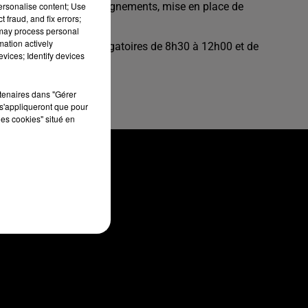
personalise content; Use
 de recouvrement (renseignements, mise en place de
 fraud, and fix errors;
 may process personal
mation actively
 ; plages de présence obligatoires de 8h30 à 12h00 et de
vices; Identify devices
Z
rtenaires dans "Gérer
s'appliqueront que pour
les cookies" situé en
CONTACT