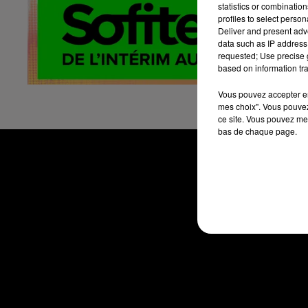
statistics or combinatio
ac
profiles to select person
dé
Deliver and present adv
data such as IP address 
Ho
requested; Use precise g
13
based on information tra
ht
Vous pouvez accepter en 
mes choix". Vous pouvez
ce site. Vous pouvez met
bas de chaque page.
ACCUEIL