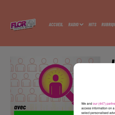
ACCUEIL
RADIO
HITS
RUBRIQ
C
Le
We and
our (447) partn
access information on a 
Mi
select personalised ad