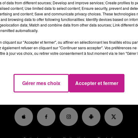
ns of data from different sources; Develop and improve services; Create profiles to 
cueil physique et téléphonique des salariés pour les situations
alised content; Use limited data to select content; Ensure security, prevent and detect
lais...)
ertising and content; Save and communicate privacy choices. These technologies
and browsing data to offer following functionalities: Identify devices based on infor
raires : 24 h semaine ; 8h / jour les lundis, mercredis et jeudis
eolocation data; Match and combine data from other data sources; Link different de
h30 à 17h00
nsmitted automatically.
tps://candidat.francetravail.fr/offres/recherche/detail/192KFZ
cliquant sur "Accepter et fermer", ou affiner en sélectionnant les finalités et/ou pa
 également refuser en cliquant sur "Continuer sans accepter". Vos préférences ne 
tre à jour vos choix, ou retirer votre consentement à tout moment via le lien "Gérer 
Gérer mes choix
Accepter et fermer
RADIO
HITS
RUBRIQUES
HAUT-RHIN
JEUX