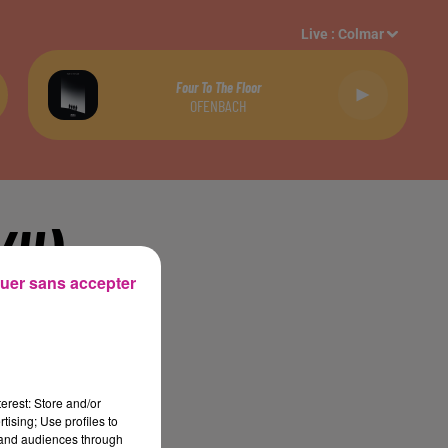
Live :
Colmar
Four To The Floor
OFENBACH
/H)
uer sans accepter
 sur une longue durée.
erest: Store and/or
tising; Use profiles to
tand audiences through