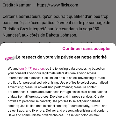
Crédit :
katmtan — https://www.flickr.com
Certains admirateurs, qu'on pourrait qualifier d'un peu trop
passionnés, se fixent particulièrement sur le personnage de
Christian Grey interprété par l'acteur dans la saga "50
Nuances", aux côtés de Dakota Johnson.
Cependant, pour certains fans obsessionnels de la dark
Continuer sans accepter
romance, il est persuadé que Jamie Dornan et Dakota
Le respect de votre vie privée est notre priorité
Johnson entretiennent une relation secrète et auraient même
formé une famille ensemble !
We and
our (447) partners
do the following data processing based on
Cette affirmation est fausse, mais ces rumeurs persistantes
your consent and/or our legitimate interest: Store and/or access
perturbent l'acteur.
information on a device; Use limited data to select advertising; Create
profiles for personalised advertising; Use profiles to select personalised
TITRES DIFFUSÉS
advertising; Measure advertising performance; Measure content
Voir plus
performance; Understand audiences through statistics or combinations
of data from different sources; Develop and improve services; Create
profiles to personalise content; Use profiles to select personalised
content; Use limited data to select content; Ensure security, prevent and
15h07
15h07
15h03
15h03
15h00
15h00
detect fraud, and fix errors; Deliver and present advertising and content;
Save and communicate privacy choices. These technologies may