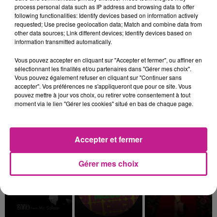
process personal data such as IP address and browsing data to offer
following functionalities: Identify devices based on information actively
requested; Use precise geolocation data; Match and combine data from
other data sources; Link different devices; Identify devices based on
information transmitted automatically.
EVA
RAG'N'BONE MAN
DAVID GUETTA
Sur La Piste
Human
Save Me Tonight
Vous pouvez accepter en cliquant sur "Accepter et fermer", ou affiner en
sélectionnant les finalités et/ou partenaires dans "Gérer mes choix".
14h57
14h57
14h53
14h53
14h50
14h50
Vous pouvez également refuser en cliquant sur "Continuer sans
accepter". Vos préférences ne s'appliqueront que pour ce site. Vous
pouvez mettre à jour vos choix, ou retirer votre consentement à tout
moment via le lien "Gérer les cookies" situé en bas de chaque page.
LINH
SAMURAI JAY
BRUNO MARS
Accepter et fermer
Dans Ton Telephone
Obsessione
When I Was Your Man
Gérer mes choix
14h47
14h47
14h45
14h45
14h36
14h36