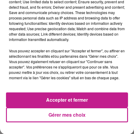
content; Use limited data to select content; Ensure security, prevent and
- Veiller au bon fonctionnement des outils et équipements
detect fraud, and fix errors; Deliver and present advertising and content;
mis à disposition.
Save and communicate privacy choices. These technologies may
process personal data such as IP address and browsing data to offer
- Réaliser les opérations de maintenance de premier niveau
following functionalities: Identify devices based on information actively
sur ces matériels.
requested; Use precise geolocation data; Match and combine data from
- Rendre compte à sa hiérarchie des problèmes rencontrés
other data sources; Link different devices; Identify devices based on
information transmitted automatically.
dans l'exécution des tâches.
- Alerter sur des dégradations constatées.
Vous pouvez accepter en cliquant sur "Accepter et fermer", ou affiner en
sélectionnant les finalités et/ou partenaires dans "Gérer mes choix".
2) Assurer des missions transversales au sein du Centre
Vous pouvez également refuser en cliquant sur "Continuer sans
technique municipal :
accepter". Vos préférences ne s'appliqueront que pour ce site. Vous
- Venir en appui des autres équipes du Centre technique
pouvez mettre à jour vos choix, ou retirer votre consentement à tout
moment via le lien "Gérer les cookies" situé en bas de chaque page.
municipal en fonction des nécessités de service.
- Participer à l'astreinte de viabilité hivernale.
- Participation ponctuelle, en horaires décalés, à
Accepter et fermer
l'organisation de manifestations.
Conditions du poste :
Gérer mes choix
- Cadre d'emplois des Adjoints Techniques Territoriaux.
- Rémunération statutaire, régime indemnitaire
- Poste à temps complet à pourvoir dans les meilleurs délais.