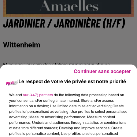
JARDINIER / JARDINIÈRE (H/F)
Wittenheim
Missions : au sein des ateliers municipaux et plus
Continuer sans accepter
particulièrement du service Espaces Verts, vous assurez
l'entretien et la maintenance des espaces verts d'un secteur
Le respect de votre vie privée est notre priorité
dédié. Vos missions seront entre autres les suivantes :
We and
our (447) partners
do the following data processing based on
1) Assurer l'entretien des espaces verts communaux :
your consent and/or our legitimate interest: Store and/or access
- Assurer les travaux d'entretien des espaces verts :
information on a device; Use limited data to select advertising; Create
profiles for personalised advertising; Use profiles to select personalised
plantation, fleurissement, arrosage, tonte, taille, désherbage,
advertising; Measure advertising performance; Measure content
ramassage des feuilles, engazonnement, élagage, abattage,
performance; Understand audiences through statistics or combinations
dans le strict respect des règles d'hygiène et de sécurité et
of data from different sources; Develop and improve services; Create
profiles to personalise content; Use profiles to select personalised
conformément aux consignes données.