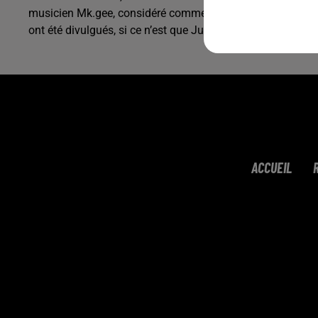
musicien Mk.gee, considéré comme l’un des guitaristes les 
ont été divulgués, si ce n’est que Justin Bieber aspire à e
ACCUEIL