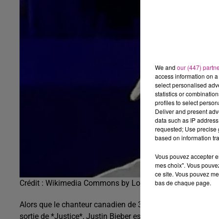
We and
our (447) partn
access information on a 
select personalised ad
statistics or combinatio
profiles to select person
Deliver and present adv
data such as IP address 
requested; Use precise g
based on information tra
Vous pouvez accepter en 
mes choix". Vous pouvez
ce site. Vous pouvez met
bas de chaque page.
Crédit :
Wikimedia Commons by Lou Stejskal : Flickr
Alors que le chanteur canadien de 30 ans vient tout juste d
sortie de *Justice*, Justin Bieber est en pleine préparatio