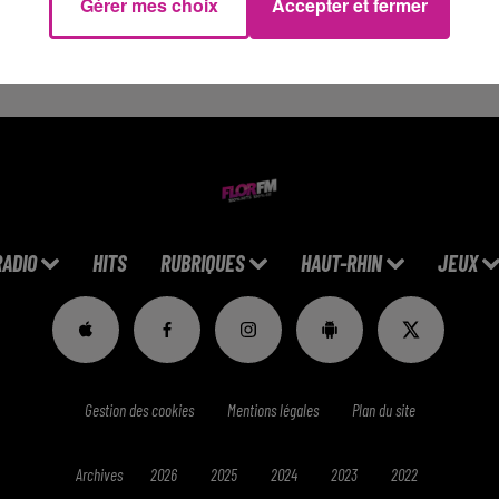
Gérer mes choix
Accepter et fermer
plus talentueux de sa génération. Pour l’instant, peu de détails
ntamer une nouvelle ère musicale.
RADIO
HITS
RUBRIQUES
HAUT-RHIN
JEUX
Gestion des cookies
Mentions légales
Plan du site
Archives
2026
2025
2024
2023
2022