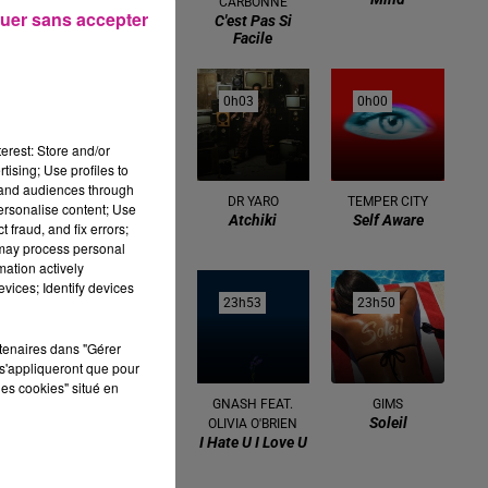
CARBONNE
uer sans accepter
C'est Pas Si
Facile
0h05
0h05
0h03
0h03
0h00
0h00
erest: Store and/or
tising; Use profiles to
tand audiences through
NATASHA
DR YARO
TEMPER CITY
personalise content; Use
Atchiki
Self Aware
BEDINGFIELD
 fraud, and fix errors;
These Words
 may process personal
mation actively
vices; Identify devices
23h56
23h56
23h53
23h53
23h50
23h50
rtenaires dans "Gérer
s'appliqueront que pour
les cookies" situé en
BEBE REXHA
GNASH FEAT.
GIMS
New Religion
Soleil
OLIVIA O'BRIEN
I Hate U I Love U