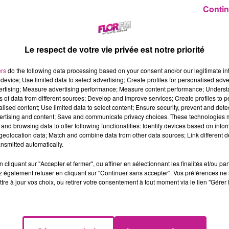
Contin
Le respect de votre vie privée est notre priorité
ers
do the following data processing based on your consent and/or our legitimate int
device; Use limited data to select advertising; Create profiles for personalised adver
vertising; Measure advertising performance; Measure content performance; Unders
ns of data from different sources; Develop and improve services; Create profiles to 
alised content; Use limited data to select content; Ensure security, prevent and detect
ertising and content; Save and communicate privacy choices. These technologies
and browsing data to offer following functionalities: Identify devices based on infor
eolocation data; Match and combine data from other data sources; Link different de
nsmitted automatically.
cliquant sur "Accepter et fermer", ou affiner en sélectionnant les finalités et/ou pa
 également refuser en cliquant sur "Continuer sans accepter". Vos préférences ne 
tre à jour vos choix, ou retirer votre consentement à tout moment via le lien "Gérer 
e devenir papa, il se remet déjà au travail. Trois ans après la
n d’un nouvel album. L’information a été révélée par le jeune