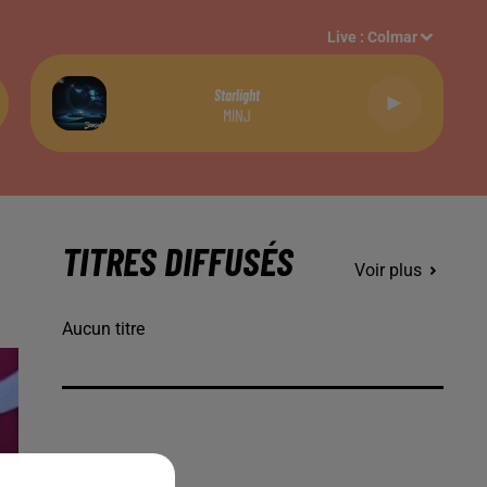
Live :
Colmar
Starlight
MINJ
TITRES DIFFUSÉS
Voir plus
Aucun titre