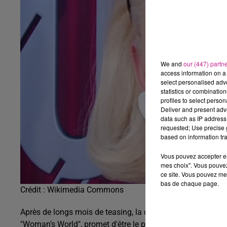
We and
our (447) partn
access information on a 
select personalised ad
statistics or combinatio
profiles to select person
Deliver and present adv
data such as IP address 
requested; Use precise g
based on information tra
Vous pouvez accepter en 
mes choix". Vous pouvez
ce site. Vous pouvez met
bas de chaque page.
Crédit :
Wikimedia Commons
Après de longs mois de teasing, la chanteuse Katy Perry re
"Woman’s World", promet d'être le plus personnel de sa carr