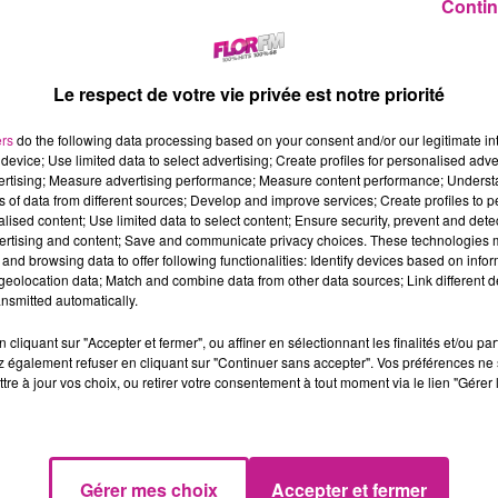
Contin
Le respect de votre vie privée est notre priorité
ers
do the following data processing based on your consent and/or our legitimate int
device; Use limited data to select advertising; Create profiles for personalised adver
vertising; Measure advertising performance; Measure content performance; Unders
ns of data from different sources; Develop and improve services; Create profiles to 
alised content; Use limited data to select content; Ensure security, prevent and detect
ertising and content; Save and communicate privacy choices. These technologies
and browsing data to offer following functionalities: Identify devices based on infor
eolocation data; Match and combine data from other data sources; Link different de
nsmitted automatically.
cliquant sur "Accepter et fermer", ou affiner en sélectionnant les finalités et/ou pa
 également refuser en cliquant sur "Continuer sans accepter". Vos préférences ne 
tre à jour vos choix, ou retirer votre consentement à tout moment via le lien "Gérer 
vient avec un nouvel album très attendu. Ce sixième opus, intitu
Gérer mes choix
Accepter et fermer
ière. Le programme inclut un single prévu pour le 11 juillet, suiv