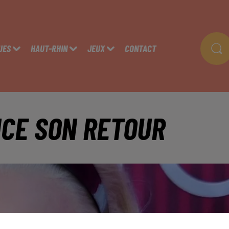
UES
HAUT-RHIN
JEUX
CONTACT
CE SON RETOUR