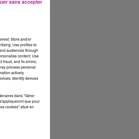
uer sans accepter
erest: Store and/or
tising; Use profiles to
tand audiences through
personalise content; Use
 fraud, and fix errors;
 may process personal
mation actively
vices; Identify devices
rtenaires dans "Gérer
s'appliqueront que pour
les cookies" situé en
lé
i