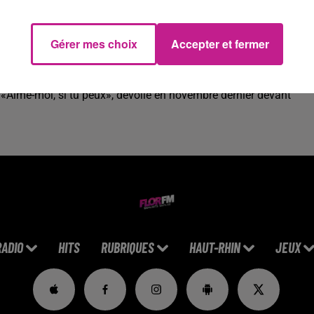
ur une représentation exceptionnelle, à Roland-Garros. Il sera le
Gérer mes choix
Accepter et fermer
central Philippe-Chatrier, plus grand stade de terre battue au
«Aime-moi, si tu peux», dévoilé en novembre dernier devant
RADIO
HITS
RUBRIQUES
HAUT-RHIN
JEUX