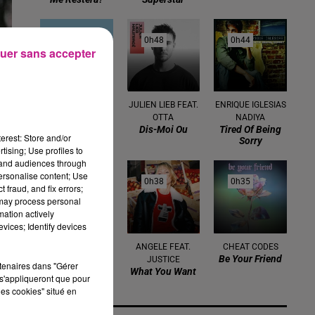
0h50
0h50
0h48
0h48
0h44
0h44
uer sans accepter
HATIK
JULIEN LIEB FEAT.
ENRIQUE IGLESIAS
A L'imparfait
OTTA
NADIYA
Dis-Moi Ou
Tired Of Being
erest: Store and/or
Sorry
tising; Use profiles to
tand audiences through
personalise content; Use
0h41
0h41
0h38
0h38
0h35
0h35
 fraud, and fix errors;
 may process personal
mation actively
vices; Identify devices
TAYC FEAT.
ANGELE FEAT.
CHEAT CODES
Be Your Friend
ANYME023
JUSTICE
rtenaires dans "Gérer
Reanyme
What You Want
s'appliqueront que pour
les cookies" situé en