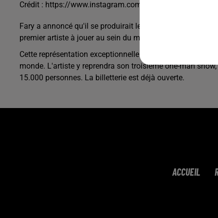
Crédit :
https://www.instagram.com/farylopesb
Fary a annoncé qu'il se produirait le 7 juillet prochain, po
premier artiste à jouer au sein du mythique stade.
Cette représentation exceptionnelle se tiendra sur le court 
monde. L'artiste y reprendra son troisième one-man show, 
15.000 personnes. La billetterie est déjà ouverte.
ACCUEIL