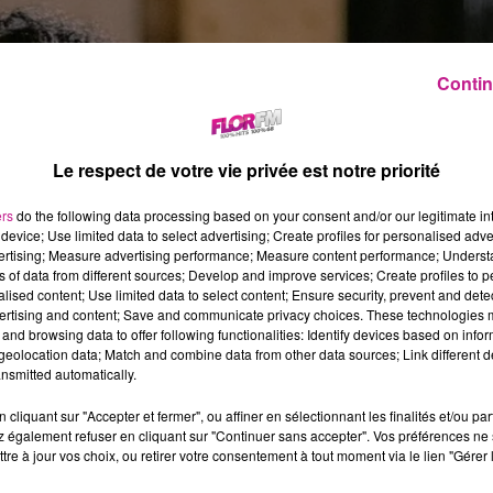
Contin
Le respect de votre vie privée est notre priorité
ers
do the following data processing based on your consent and/or our legitimate int
device; Use limited data to select advertising; Create profiles for personalised adver
vertising; Measure advertising performance; Measure content performance; Unders
ns of data from different sources; Develop and improve services; Create profiles to 
alised content; Use limited data to select content; Ensure security, prevent and detect
ertising and content; Save and communicate privacy choices. These technologies
and browsing data to offer following functionalities: Identify devices based on infor
eolocation data; Match and combine data from other data sources; Link different de
nsmitted automatically.
cliquant sur "Accepter et fermer", ou affiner en sélectionnant les finalités et/ou pa
 également refuser en cliquant sur "Continuer sans accepter". Vos préférences ne 
tre à jour vos choix, ou retirer votre consentement à tout moment via le lien "Gérer 