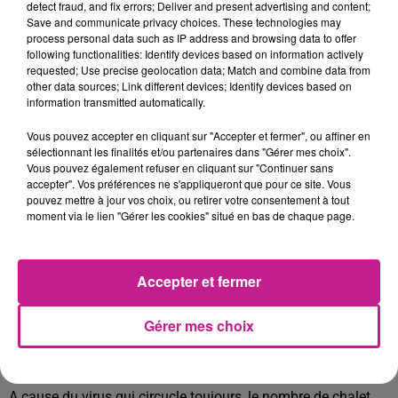
detect fraud, and fix errors; Deliver and present advertising and content;
Après une année sans chalets en 2020, la municipalité a
Save and communicate privacy choices. These technologies may
annoncé un retour à une forme plus classique de
process personal data such as IP address and browsing data to offer
l'événement avec donc des chalets. Ces chalets ne seront
following functionalities: Identify devices based on information actively
requested; Use precise geolocation data; Match and combine data from
pas moins nombreux puisqu’il y en aura 314 en tout mais ils
other data sources; Link different devices; Identify devices based on
seront répartis de manière différente dans la ville afin d'offrir
information transmitted automatically.
une éditioin plus aérée.
Vous pouvez accepter en cliquant sur "Accepter et fermer", ou affiner en
Désormais, les chalets seront dispersés sur 14 sites dont
sélectionnant les finalités et/ou partenaires dans "Gérer mes choix".
Vous pouvez également refuser en cliquant sur "Continuer sans
quatre nouveaux dont la place Kléber et le square Louise
accepter". Vos préférences ne s'appliqueront que pour ce site. Vous
Weiss.
pouvez mettre à jour vos choix, ou retirer votre consentement à tout
moment via le lien "Gérer les cookies" situé en bas de chaque page.
Le marché de Noël de Strasbourg ( le Christkindelsmärik) se
tiendra du 26 novembre au 26 décembre.
Avant la crise, le
marché de Noël attirait plus de 2 millions de visiteurs par
Accepter et fermer
an.
A Colmar :
Gérer mes choix
La mairie colmarienne annonce une édition plus fluide, plus
aérée.
A cause du virus qui circucle toujours, le nombre de chalet