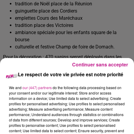
tradition de Noël place de la Réunion
guinguette place des Cordiers
emplettes Cours des Maréchaux
tradition place des Victoires
ambiance spéciale pour les enfants square de la
bourse
culturelle et festive Champ de foire de Dornach.
Pour la décoration : 470 sapins seront déployés dans les
Continuer sans accepter
rues ainsi que 20 km de guirlande lumineuse , 120 bouleaux
seront illuminés. Déploiement aussi de 11 km d’étoffe car LA
Le respect de votre vie privée est notre priorité
spécificité du marché mulhousien c’est la traditionnelle
étoffe de Noël. Chargée de décorer la ville, cette étoffe a
We and
our (447) partners
do the following data processing based on
cette année les couleurs du Japon et s'intitule "Haïku de
your consent and/or our legitimate interest: Store and/or access
information on a device; Use limited data to select advertising; Create
Noël", c'est-à dire poésie de Noël .
profiles for personalised advertising; Use profiles to select personalised
advertising; Measure advertising performance; Measure content
Le marché de Noël de Mulhouse se tiendra du 24 novembre
performance; Understand audiences through statistics or combinations
au 27 décembre.
of data from different sources; Develop and improve services; Create
profiles to personalise content; Use profiles to select personalised
A Strasbourg :
content; Use limited data to select content; Ensure security, prevent and