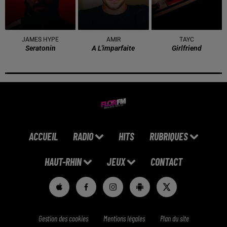
JAMES HYPE
AMIR
TAYC
Seratonin
A L'imparfaite
Girlfriend
ACCUEIL
RADIO
HITS
RUBRIQUES
HAUT-RHIN
JEUX
CONTACT
Gestion des cookies
Mentions légales
Plan du site