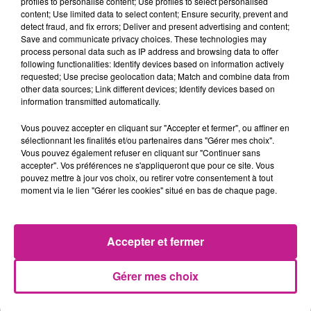
TITRES DIFFUSÉS
profiles to personalise content; Use profiles to select personalised
Voir plus
content; Use limited data to select content; Ensure security, prevent and
detect fraud, and fix errors; Deliver and present advertising and content;
Save and communicate privacy choices. These technologies may
process personal data such as IP address and browsing data to offer
17h12
17h12
17h09
17h09
17h06
17h06
following functionalities: Identify devices based on information actively
requested; Use precise geolocation data; Match and combine data from
other data sources; Link different devices; Identify devices based on
information transmitted automatically.
Vous pouvez accepter en cliquant sur "Accepter et fermer", ou affiner en
sélectionnant les finalités et/ou partenaires dans "Gérer mes choix".
DAVID GUETTA
MUSE
GIMS
Vous pouvez également refuser en cliquant sur "Continuer sans
Save Me Tonight
Nightshift Superstar
Emprise
accepter". Vos préférences ne s'appliqueront que pour ce site. Vous
pouvez mettre à jour vos choix, ou retirer votre consentement à tout
17h03
17h03
17h00
17h00
16h56
16h56
moment via le lien "Gérer les cookies" situé en bas de chaque page.
Accepter et fermer
Gérer mes choix
KENDJI
RIVIERA
SAMURAI JAY
Color Gitano
She Doesn't Mind
Obsessione