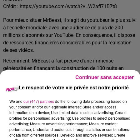
Crédit :
https://youtube.com/watch?v=W2afl71B7t8
Pour mieux situer MrBeast, il s'agit du youtubeur le plus suivi
à l'échelle mondiale, avec une audience de plus de 200
millions d'abonnés sur YouTube. En conséquence, il dispose
de ressources financières considérables pour la réalisation
de ses vidéos.
Récemment, MrBeast a fait preuve d'une immense
générosité en finançant la construction de 100 puits en
Afrique. Grâce à cette action, plus de 500 000 personnes
Continuer sans accepter
auront désormais accès à de l'eau potable. Il est essentiel de
Le respect de votre vie privée est notre priorité
rappeler qu'aujourd'hui, dans le monde, 2,1 milliards de
personnes sont encore privées d'un accès à l'eau potable.
We and
our (447) partners
do the following data processing based on
your consent and/or our legitimate interest: Store and/or access
Cette initiative humanitaire de la part de ce youtubeur est
information on a device; Use limited data to select advertising; Create
véritablement remarquable et contribue de manière
profiles for personalised advertising; Use profiles to select personalised
significative à l'amélioration des conditions de vie de
advertising; Measure advertising performance; Measure content
performance; Understand audiences through statistics or combinations
nombreuses personnes.
of data from different sources; Develop and improve services; Create