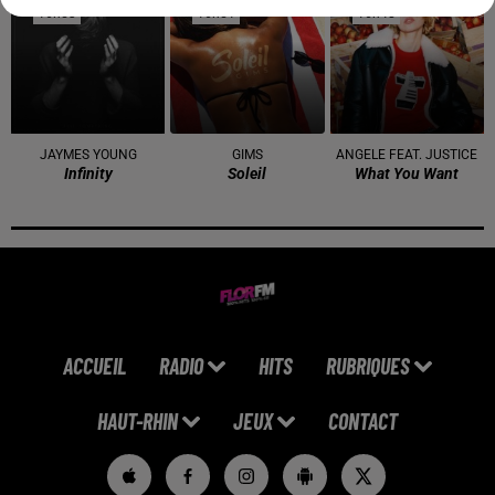
16h53
16h53
16h51
16h51
16h48
16h48
JAYMES YOUNG
GIMS
ANGELE FEAT. JUSTICE
Infinity
Soleil
What You Want
ACCUEIL
RADIO
HITS
RUBRIQUES
HAUT-RHIN
JEUX
CONTACT