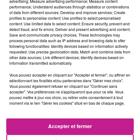
advertising; Measure advertising performance; Measure content
d'Alsace: La fête au Village
.
(les vendredis du 10.07 au
performance; Understand audiences through statistics or combinations
of data from different sources; Develop and improve services; Create
21.08)
profiles to personalise content; Use profiles to select personalised
content; Use limited data to select content; Ensure security, prevent and
À la nuit tombée, le village s'illumine et s'anime de rires et de
detect fraud, and fix errors; Deliver and present advertising and content;
chansons : c'est une véritable fête foraine d'antan !
Save and communicate privacy choices. These technologies may
Orchestre, jeu de quille, dégustations, chamboule tout, pêche
process personal data such as IP address and browsing data to offer
following functionalities: Identify devices based on information actively
aux canards, manège, jongleurs, décors nocturnes,
requested; Use precise geolocation data; Match and combine data from
lumières... tout est rassemblé pour vivre un moment
other data sources; Link different devices; Identify devices based on
inoubliable en famille dans un cadre unique : l'
Écomusée
information transmitted automatically.
d'Alsace
. Après le spectaculaire numéro de jongle de feu, la
Vous pouvez accepter en cliquant sur "Accepter et fermer", ou affiner en
soirée s'achèvera une beauté par un concert bien rythmé !
sélectionnant les finalités et/ou partenaires dans "Gérer mes choix".
Vous pouvez également refuser en cliquant sur "Continuer sans
Tentez de gagner vos places
ICI
.
accepter". Vos préférences ne s'appliqueront que pour ce site. Vous
pouvez mettre à jour vos choix, ou retirer votre consentement à tout
moment via le lien "Gérer les cookies" situé en bas de chaque page.
Accepter et fermer
ACCUEIL
RADIO
HITS
RUBRIQUES