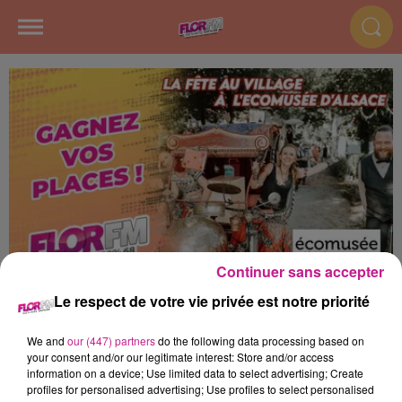
Continuer sans accepter
LA FETE AU VILLAGE DE
Le respect de votre vie privée est notre priorité
L'ECOMUSEE
We and
our (447) partners
do the following data processing based on
your consent and/or our legitimate interest: Store and/or access
information on a device; Use limited data to select advertising; Create
profiles for personalised advertising; Use profiles to select personalised
FLOR FM vous invite aux soiréesd 'été de l'
Écomusée