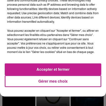
Save and communicate privacy choices. These technologies may
process personal data such as IP address and browsing data to offer
following functionalities: Identify devices based on information actively
requested; Use precise geolocation data; Match and combine data from
other data sources; Link different devices; Identify devices based on
information transmitted automatically.
JULIEN DORE
JAMES HYPE
OLIVIA RODRIGO
Le Lac
Seratonin
Drop Dead
Vous pouvez accepter en cliquant sur "Accepter et fermer", ou affiner en
sélectionnant les finalités et/ou partenaires dans "Gérer mes choix".
17h37
17h37
17h34
17h34
17h31
17h31
Vous pouvez également refuser en cliquant sur "Continuer sans
accepter". Vos préférences ne s'appliqueront que pour ce site. Vous
pouvez mettre à jour vos choix, ou retirer votre consentement à tout
moment via le lien "Gérer les cookies" situé en bas de chaque page.
Accepter et fermer
MAUVAIS DJO
ADELE CASTILLON
JUST
Pile (gospel)
Ete Avec Toi
Turn The Lights Off
Gérer mes choix
17h25
17h25
17h22
17h22
17h19
17h19