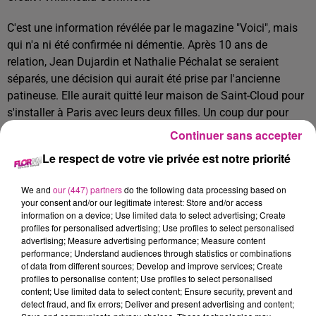
C'est une information révélée par le magazine "Voici", mais
qui n'a ni été confirmée ni démentie. Après 10 ans de
relation, Jean Dujardin et Nathalie Péchalat se seraient
séparés, une décision qui aurait été prise par l'ancienne
patineuse. Elle aurait quitté leur maison de Saint-Cloud pour
s'installer à Paris avec leurs deux filles. Un coup dur pour
l'acteur oscarisé, bien que des tensions au sein du couple
Continuer sans accepter
semblent présentes depuis quelque temps.
Le respect de votre vie privée est notre priorité
Reste à savoir si cette rumeur sera confirmée
We and
our (447) partners
do the following data processing based on
your consent and/or our legitimate interest: Store and/or access
information on a device; Use limited data to select advertising; Create
profiles for personalised advertising; Use profiles to select personalised
TITRES DIFFUSÉS
advertising; Measure advertising performance; Measure content
Voir plus
performance; Understand audiences through statistics or combinations
of data from different sources; Develop and improve services; Create
profiles to personalise content; Use profiles to select personalised
content; Use limited data to select content; Ensure security, prevent and
17h51
17h51
17h49
17h49
17h45
17h45
detect fraud, and fix errors; Deliver and present advertising and content;