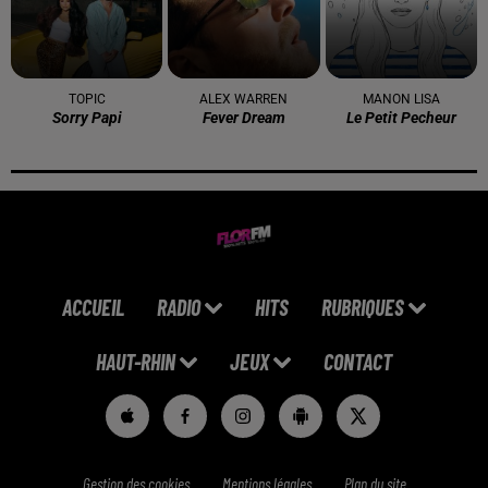
TOPIC
ALEX WARREN
MANON LISA
Sorry Papi
Fever Dream
Le Petit Pecheur
ACCUEIL
RADIO
HITS
RUBRIQUES
HAUT-RHIN
JEUX
CONTACT
Gestion des cookies
Mentions légales
Plan du site