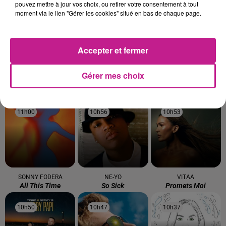
pouvez mettre à jour vos choix, ou retirer votre consentement à tout
moment via le lien "Gérer les cookies" situé en bas de chaque page.
11h12
11h12
11h08
11h08
11h04
11h04
Accepter et fermer
Gérer mes choix
MINJ
TAYC
TAYLOR SWIFT
Starlight
Girlfriend
Blank Space
11h00
11h00
10h56
10h56
10h53
10h53
SONNY FODERA
NE-YO
VITAA
All This Time
So Sick
Promets Moi
10h50
10h50
10h47
10h47
10h37
10h37