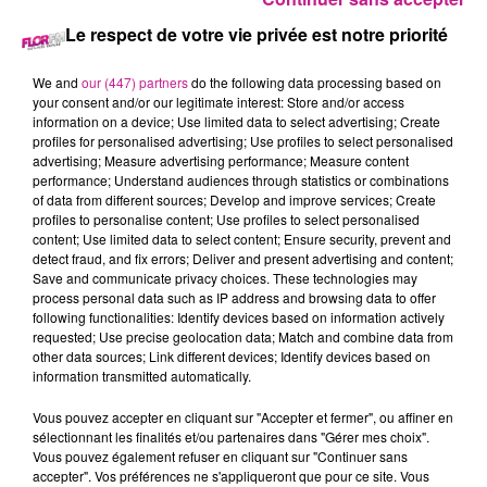
Le respect de votre vie privée est notre priorité
We and
our (447) partners
do the following data processing based on
18 octobre 2021 - 1 min 9 sec
your consent and/or our legitimate interest: Store and/or access
LA MINUTE ENTREPRISE ALSACIENNE : PEPINIERES GISSINGER
information on a device; Use limited data to select advertising; Create
profiles for personalised advertising; Use profiles to select personalised
advertising; Measure advertising performance; Measure content
performance; Understand audiences through statistics or combinations
Sophie, responsable de l'espace jardinerie, vous présente les
of data from different sources; Develop and improve services; Create
pépinières
Jean Gissinger
.
profiles to personalise content; Use profiles to select personalised
content; Use limited data to select content; Ensure security, prevent and
detect fraud, and fix errors; Deliver and present advertising and content;
Save and communicate privacy choices. These technologies may
process personal data such as IP address and browsing data to offer
following functionalities: Identify devices based on information actively
requested; Use precise geolocation data; Match and combine data from
other data sources; Link different devices; Identify devices based on
information transmitted automatically.
Vous pouvez accepter en cliquant sur "Accepter et fermer", ou affiner en
TITRES DIFFUSÉS
sélectionnant les finalités et/ou partenaires dans "Gérer mes choix".
Vous pouvez également refuser en cliquant sur "Continuer sans
accepter". Vos préférences ne s'appliqueront que pour ce site. Vous