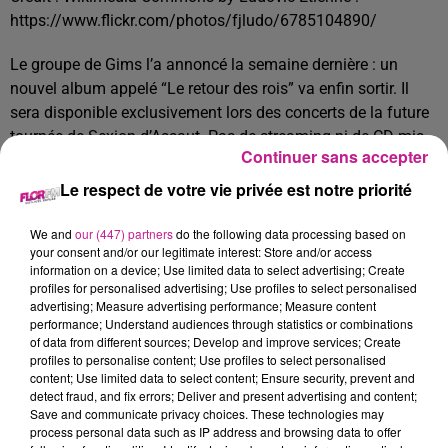
https://www.flickr.com/photos/fjludo/6785104890/
Le groupe de Gims l’a annoncé la semaine dernière : un
nouvel album appelé “Le retour des rois” va enfin sortir. Il
sera disponible exclusivement lors des concerts de la future
tournée de Sexion d’Assaut. Pas de streaming ni de CD mis
Continuer sans accepter
en vente en magasin. Le groupe s’est expliqué sur ce choix :
il souhaite que l’album soit collector et qu’il reste dans les
Le respect de votre vie privée est notre priorité
mémoires.
We and
our (447) partners
do the following data processing based on
TITRES DIFFUSÉS
Voir plus
your consent and/or our legitimate interest: Store and/or access
information on a device; Use limited data to select advertising; Create
profiles for personalised advertising; Use profiles to select personalised
advertising; Measure advertising performance; Measure content
20h00
20h00
19h56
19h56
19h53
19h53
performance; Understand audiences through statistics or combinations
of data from different sources; Develop and improve services; Create
profiles to personalise content; Use profiles to select personalised
content; Use limited data to select content; Ensure security, prevent and
detect fraud, and fix errors; Deliver and present advertising and content;
Save and communicate privacy choices. These technologies may
process personal data such as IP address and browsing data to offer
BFP LATINO
BON JOVI
JUST