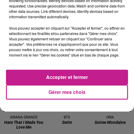
following functionalities: Identify devices based on information actively
Big Floor Party
It's My Life
Turn The Lights Off
requested; Use precise geolocation data; Match and combine data from
other data sources; Link different devices; Identify devices based on
information transmitted automatically.
19h50
19h50
19h48
19h48
19h45
19h45
Vous pouvez accepter en cliquant sur "Accepter et fermer", ou affiner en
sélectionnant les finalités et/ou partenaires dans "Gérer mes choix".
Vous pouvez également refuser en cliquant sur "Continuer sans
accepter". Vos préférences ne s'appliqueront que pour ce site. Vous
pouvez mettre à jour vos choix, ou retirer votre consentement à tout
moment via le lien "Gérer les cookies" situé en bas de chaque page.
CORNEILLE FEAT. VITAA
EMMA
R3HAB
Ensemble
Pitie
Believe (shooting
Stars)
Accepter et fermer
19h42
19h42
19h37
19h37
19h34
19h34
Gérer mes choix
ARIANA GRANDE
BTS
ORIA
Hate That I Made You
Swim
Soiree Mondaine
Love Me