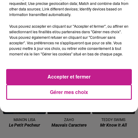
requested; Use precise geolocation data; Match and combine data from
BRUNO MARS
LOST FREQUENCIES
TOVE LO
other data sources; Link different devices; Identify devices based on
I Just Might
Reality
Des Fleurs
information transmitted automatically.
11h30
11h30
11h25
11h25
11h21
11h21
Vous pouvez accepter en cliquant sur "Accepter et fermer", ou affiner en
sélectionnant les finalités et/ou partenaires dans "Gérer mes choix".
Vous pouvez également refuser en cliquant sur "Continuer sans
accepter". Vos préférences ne s'appliqueront que pour ce site. Vous
pouvez mettre à jour vos choix, ou retirer votre consentement à tout
moment via le lien "Gérer les cookies" situé en bas de chaque page.
GIMS
COLDPLAY
SONNY FODERA
Emprise
Trouble
All This Time
Accepter et fermer
11h13
11h13
11h10
11h10
11h07
11h07
Gérer mes choix
MANON LISA
ZAHO
TEDDY SWIMS
Le Petit Pecheur
Mauvais Caractere
Mr Know It All