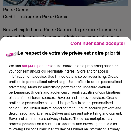
Pierre Garnier
Crédit :
instragram Pierre Garnier
Nouvel exploit pour Pierre Garnier : la première tournée du
gagnant de la Star Academy affiche déjà complet à peine
Continuer sans accepter
annoncée. Les places pour les 12 concerts de son "Chaque
seconde Tour" se sont toutes écoulées en deux heures. Sa
Le respect de votre vie privée est notre priorité
date parisienne prévue à l'Olympia, en janvier 2025, s'est
vendue en seulement deux minutes.
We and
our (447) partners
do the following data processing based on
your consent and/or our legitimate interest: Store and/or access
TITRES DIFFUSÉS
Voir plus
information on a device; Use limited data to select advertising; Create
profiles for personalised advertising; Use profiles to select personalised
advertising; Measure advertising performance; Measure content
performance; Understand audiences through statistics or combinations
of data from different sources; Develop and improve services; Create
11h38
11h38
11h36
11h36
11h32
11h32
profiles to personalise content; Use profiles to select personalised
content; Use limited data to select content; Ensure security, prevent and
detect fraud, and fix errors; Deliver and present advertising and content;
Save and communicate privacy choices. These technologies may
process personal data such as IP address and browsing data to offer
following functionalities: Identify devices based on information actively