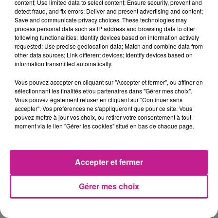
content; Use limited data to select content; Ensure security, prevent and
detect fraud, and fix errors; Deliver and present advertising and content;
15h07
15h07
15h03
15h03
15h00
15h00
Save and communicate privacy choices. These technologies may
process personal data such as IP address and browsing data to offer
following functionalities: Identify devices based on information actively
requested; Use precise geolocation data; Match and combine data from
other data sources; Link different devices; Identify devices based on
information transmitted automatically.
ZAHO
VITAA
RIVIERA
Vous pouvez accepter en cliquant sur "Accepter et fermer", ou affiner en
Mauvais Caractere
Je Te Le Donne
She Doesn't Mind
sélectionnant les finalités et/ou partenaires dans "Gérer mes choix".
Vous pouvez également refuser en cliquant sur "Continuer sans
accepter". Vos préférences ne s'appliqueront que pour ce site. Vous
14h55
14h55
14h52
14h52
14h49
14h49
pouvez mettre à jour vos choix, ou retirer votre consentement à tout
moment via le lien "Gérer les cookies" situé en bas de chaque page.
Accepter et fermer
JAY-Z FEAT. KANYE
MYLES SMITH
BEBE REXHA
Drive Safe
Sad Girls
WEST
Gérer mes choix
Run This Town
14h46
14h46
14h42
14h42
14h36
14h36