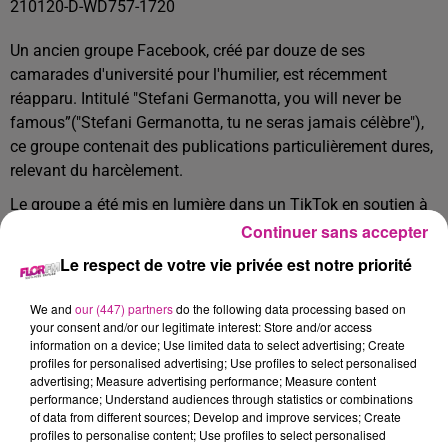
210120-D-WD757-1720
Un ancien groupe Facebook, créé par douze de ses
camarades d'université pour l'humilier, est récemment
réapparu. Intitulé "Stefani Germanotta, you will never be
famous”("Stefani Germanotta, tu ne seras jamais célèbre"),
ce groupe contenait des publications particulièrement dures,
relevant du harcèlement.
Le groupe a été mis en lumière dans un TikTok en soutien à
la chanteuse. Devenu viral, ce montage a attiré l'attention de
Continuer sans accepter
Lady Gaga, qui a réagi en commentaire :
Le respect de votre vie privée est notre priorité
"Certaines personnes avec qui j’étais au lycée ont monté [ce
We and
our (447) partners
do the following data processing based on
groupe] à l’époque. C’est pour ça que vous ne pouvez pas
your consent and/or our legitimate interest: Store and/or access
information on a device; Use limited data to select advertising; Create
abandonner quand les gens doutent de vous ou vous
profiles for personalised advertising; Use profiles to select personalised
rabaissent – il faut continuer.”
advertising; Measure advertising performance; Measure content
performance; Understand audiences through statistics or combinations
TITRES DIFFUSÉS
Voir plus
of data from different sources; Develop and improve services; Create
profiles to personalise content; Use profiles to select personalised