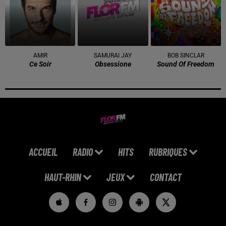
AMIR
SAMURAI JAY
BOB SINCLAR
Ce Soir
Obsessione
Sound Of Freedom
ACCUEIL
RADIO
HITS
RUBRIQUES
HAUT-RHIN
JEUX
CONTACT