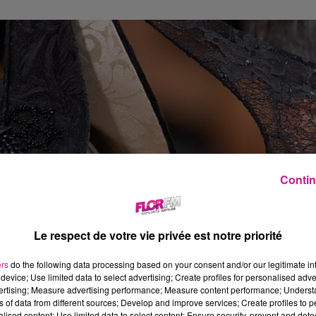
Contin
Le respect de votre vie privée est notre priorité
ers
do the following data processing based on your consent and/or our legitimate int
device; Use limited data to select advertising; Create profiles for personalised adver
vertising; Measure advertising performance; Measure content performance; Unders
ns of data from different sources; Develop and improve services; Create profiles to 
alised content; Use limited data to select content; Ensure security, prevent and detect