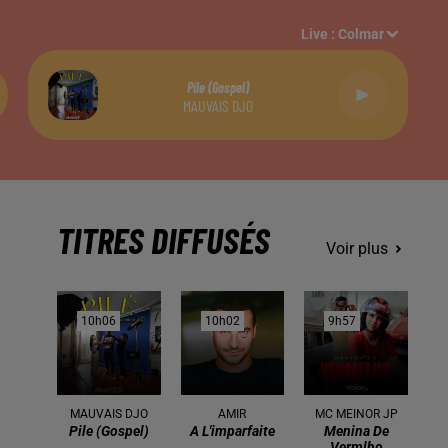
Live :
Colmar
Pile (gospel)
MAUVAIS DJO
TITRES DIFFUSÉS
Voir plus
10h06
10h06
10h02
10h02
9h57
9h57
MAUVAIS DJO
AMIR
MC MEINOR JP
Pile (gospel)
A L'imparfaite
Menina De
Vermlho