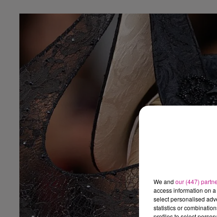
We and
our (447) partn
access information on a 
select personalised ad
statistics or combinatio
profiles to select person