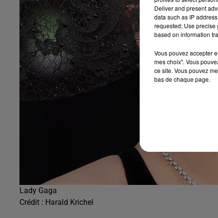
Deliver and present adv
data such as IP address 
requested; Use precise g
based on information tra
Vous pouvez accepter en 
mes choix". Vous pouvez
ce site. Vous pouvez met
bas de chaque page.
Lady Gaga
Crédit :
Harald Krichel