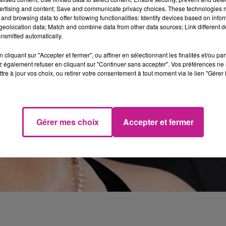
ertising and content; Save and communicate privacy choices. These technologies
and browsing data to offer following functionalities: Identify devices based on infor
eolocation data; Match and combine data from other data sources; Link different de
nsmitted automatically.
cliquant sur "Accepter et fermer", ou affiner en sélectionnant les finalités et/ou pa
 également refuser en cliquant sur "Continuer sans accepter". Vos préférences ne 
tre à jour vos choix, ou retirer votre consentement à tout moment via le lien "Gérer 
Gérer mes choix
Accepter et fermer