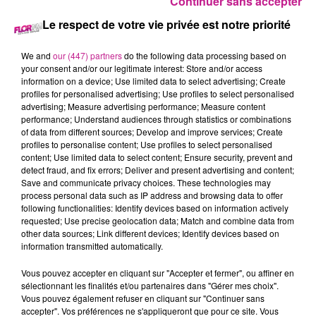
Continuer sans accepter
Le respect de votre vie privée est notre priorité
LAVEUR DE VITRES (H/F)
We and
our (447) partners
do the following data processing based on
your consent and/or our legitimate interest: Store and/or access
information on a device; Use limited data to select advertising; Create
profiles for personalised advertising; Use profiles to select personalised
Mulhouse
advertising; Measure advertising performance; Measure content
performance; Understand audiences through statistics or combinations
of data from different sources; Develop and improve services; Create
profiles to personalise content; Use profiles to select personalised
SATIS Jobs Center vient en support au recrutement pour l'un
content; Use limited data to select content; Ensure security, prevent and
de ses clients et recherche de ce fait un laveur de vitres (H/F)
detect fraud, and fix errors; Deliver and present advertising and content;
pour une prise de poste sur le secteur de Mulhouse :
Save and communicate privacy choices. These technologies may
process personal data such as IP address and browsing data to offer
following functionalities: Identify devices based on information actively
Nous avons besoin de vos compétences afin de mener à
requested; Use precise geolocation data; Match and combine data from
bien vos principales missions qui seront les suivantes :
other data sources; Link different devices; Identify devices based on
information transmitted automatically.
- Réaliser à l'aide de techniques professionnelles et de
Vous pouvez accepter en cliquant sur "Accepter et fermer", ou affiner en
matériels adaptés (perche) l'entretien des surfaces vitrées
sélectionnant les finalités et/ou partenaires dans "Gérer mes choix".
Vous pouvez également refuser en cliquant sur "Continuer sans
intérieures et extérieures.
accepter". Vos préférences ne s'appliqueront que pour ce site. Vous