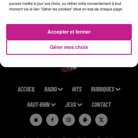
pouvez mettre à jour vos choix, ou retirer votre consentement à tout
Vous vous reconnaissez dans ces missions ? N'hésitez plus
moment via le lien "Gérer les cookies" situé en bas de chaque page.
et transmettez nous votre CV !
https://satis-jobscenter.com/job/laveur-de-vitres-h-f-
Accepter et fermer
224821/
Gérer mes choix
ACCUEIL
RADIO
HITS
RUBRIQUES
HAUT-RHIN
JEUX
CONTACT