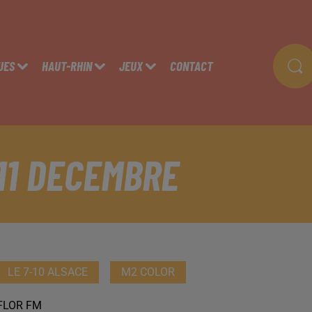
UES
HAUT-RHIN
JEUX
CONTACT
 11 DECEMBRE
LE 7-10 ALSACE
M2 COLOR
FLOR FM