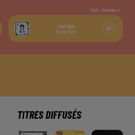
Live :
Colmar
I Just Might
BRUNO MARS
TITRES DIFFUSÉS