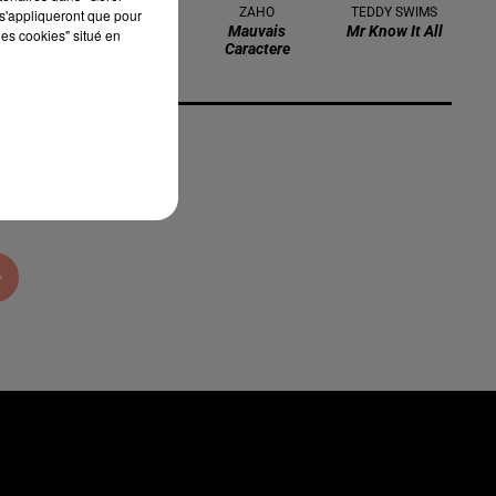
MANON LISA
ZAHO
TEDDY SWIMS
s'appliqueront que pour
Le Petit Pecheur
Mauvais
Mr Know It All
les cookies" situé en
Caractere