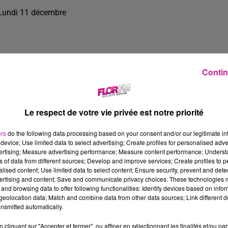
Lundi 11 décembre
Contin
Le respect de votre vie privée est notre priorité
ers
do the following data processing based on your consent and/or our legitimate int
device; Use limited data to select advertising; Create profiles for personalised adver
vertising; Measure advertising performance; Measure content performance; Unders
ns of data from different sources; Develop and improve services; Create profiles to 
alised content; Use limited data to select content; Ensure security, prevent and detect
ertising and content; Save and communicate privacy choices. These technologies
and browsing data to offer following functionalities: Identify devices based on infor
23 min 2 
eolocation data; Match and combine data from other data sources; Link different de
nsmitted automatically.
cliquant sur "Accepter et fermer", ou affiner en sélectionnant les finalités et/ou pa