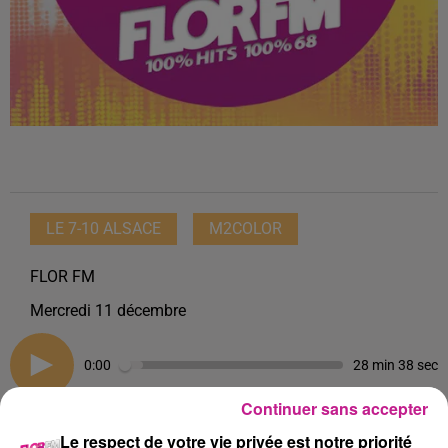
LE 7-10 ALSACE
M2COLOR
FLOR FM
Mercredi 11 décembre
0:00
28 min 38 sec
Continuer sans accepter
Le respect de votre vie privée est notre priorité