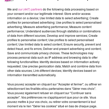
11 décembre 2024 - 28 min 38 sec
LE 7-10 ALSACE DU 11 DECEMBRE
We and
our (447) partners
do the following data processing based on
your consent and/or our legitimate interest: Store and/or access
information on a device; Use limited data to select advertising; Create
profiles for personalised advertising; Use profiles to select personalised
Retrouvez les meilleurs moments du 7-10 Alsace avec
M2
advertising; Measure advertising performance; Measure content
Color
, votre façadier dans le Haut-Rhin.
performance; Understand audiences through statistics or combinations
of data from different sources; Develop and improve services; Create
profiles to personalise content; Use profiles to select personalised
content; Use limited data to select content; Ensure security, prevent and
detect fraud, and fix errors; Deliver and present advertising and content;
Save and communicate privacy choices. These technologies may
process personal data such as IP address and browsing data to offer
following functionalities: Identify devices based on information actively
requested; Use precise geolocation data; Match and combine data from
other data sources; Link different devices; Identify devices based on
information transmitted automatically.
TITRES DIFFUSÉS
Vous pouvez accepter en cliquant sur "Accepter et fermer", ou affiner en
sélectionnant les finalités et/ou partenaires dans "Gérer mes choix".
Vous pouvez également refuser en cliquant sur "Continuer sans
accepter". Vos préférences ne s'appliqueront que pour ce site. Vous
13h36
13h36
13h33
13h33
13h31
13h31
pouvez mettre à jour vos choix, ou retirer votre consentement à tout
moment via le lien "Gérer les cookies" situé en bas de chaque page.