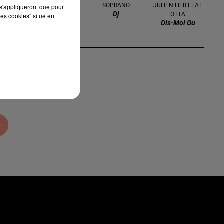
JUST
SOPRANO
JULIEN LIEB FEAT.
s'appliqueront que pour
Turn The Lights
Dj
OTTA
les cookies" situé en
Off
Dis-Moi Ou