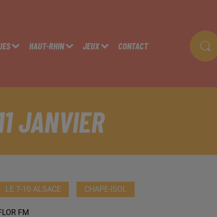
UES
HAUT-RHIN
JEUX
CONTACT
11 JANVIER
LE 7-10 ALSACE
CHAPE-ISOL
FLOR FM