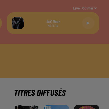
Live :
Colmar
Don't Worry
MADCON
TITRES DIFFUSÉS