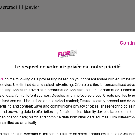
Mercredi 11 janvier
Contin
Le respect de votre vie privée est notre priorité
ers
do the following data processing based on your consent and/or our legitimate int
device; Use limited data to select advertising; Create profiles for personalised adver
vertising; Measure advertising performance; Measure content performance; Unders
ns of data from different sources; Develop and improve services; Create profiles to 
alised content; Use limited data to select content; Ensure security, prevent and detect
ertising and content; Save and communicate privacy choices. These technologies
and browsing data to offer following functionalities: Identify devices based on infor
16 min 51 
eolocation data; Match and combine data from other data sources; Link different de
nsmitted automatically.
cliquant sur "Accepter et fermer", ou affiner en sélectionnant les finalités et/ou pa