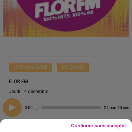
LE 7-10 ALSACE
M2 COLOR
FLOR FM
Jeudi 14 décembre
0:00
24 min 40 sec
Continuer sans accepter