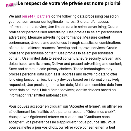
14 décembre 2023 - 24 min 40 sec
Le respect de votre vie privée est notre priorité
LE 7-10 ALSACE DU 14 DECEMBRE
We and
our (447) partners
do the following data processing based on
your consent and/or our legitimate interest: Store and/or access
information on a device; Use limited data to select advertising; Create
Retrouvez les meilleurs moments du 7-10 Alsace
profiles for personalised advertising; Use profiles to select personalised
avec
M2 Color
, votre façadier dans le Haut-Rhin.
advertising; Measure advertising performance; Measure content
performance; Understand audiences through statistics or combinations
of data from different sources; Develop and improve services; Create
profiles to personalise content; Use profiles to select personalised
content; Use limited data to select content; Ensure security, prevent and
detect fraud, and fix errors; Deliver and present advertising and content;
Save and communicate privacy choices. These technologies may
process personal data such as IP address and browsing data to offer
following functionalities: Identify devices based on information actively
requested; Use precise geolocation data; Match and combine data from
other data sources; Link different devices; Identify devices based on
information transmitted automatically.
TITRES DIFFUSÉS
Vous pouvez accepter en cliquant sur "Accepter et fermer", ou affiner en
sélectionnant les finalités et/ou partenaires dans "Gérer mes choix".
Vous pouvez également refuser en cliquant sur "Continuer sans
17h28
17h28
17h25
17h25
17h22
17h22
accepter". Vos préférences ne s'appliqueront que pour ce site. Vous
pouvez mettre à jour vos choix, ou retirer votre consentement à tout