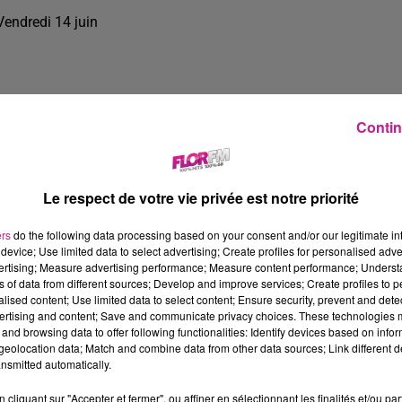
Vendredi 14 juin
Contin
Le respect de votre vie privée est notre priorité
ers
do the following data processing based on your consent and/or our legitimate int
device; Use limited data to select advertising; Create profiles for personalised adver
vertising; Measure advertising performance; Measure content performance; Unders
ns of data from different sources; Develop and improve services; Create profiles to 
alised content; Use limited data to select content; Ensure security, prevent and detect
ertising and content; Save and communicate privacy choices. These technologies
and browsing data to offer following functionalities: Identify devices based on infor
26 min 32 
eolocation data; Match and combine data from other data sources; Link different de
nsmitted automatically.
cliquant sur "Accepter et fermer", ou affiner en sélectionnant les finalités et/ou pa