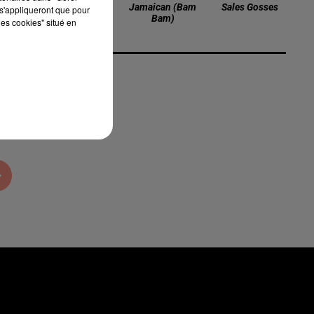
Passe Par Chez
Jamaican (bam
Sales Gosses
s'appliqueront que pour
Moi
Bam)
les cookies" situé en