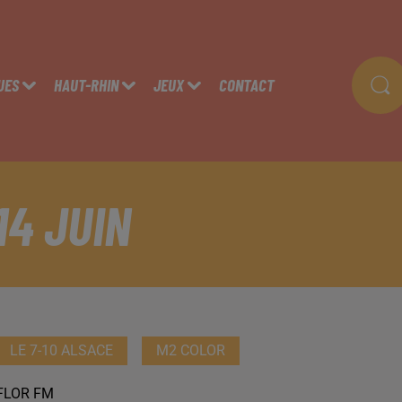
UES
HAUT-RHIN
JEUX
CONTACT
14 JUIN
LE 7-10 ALSACE
M2 COLOR
FLOR FM