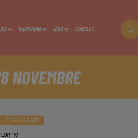
UES
HAUT-RHIN
JEUX
CONTACT
 18 NOVEMBRE
LE 7-10 ALSACE
FLOR FM