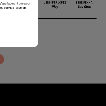
MILEY CYRUS
JENNIFER LOPEZ
BEBE REXHA
s'appliqueront que pour
Younger You
Play
Sad Girls
les cookies" situé en