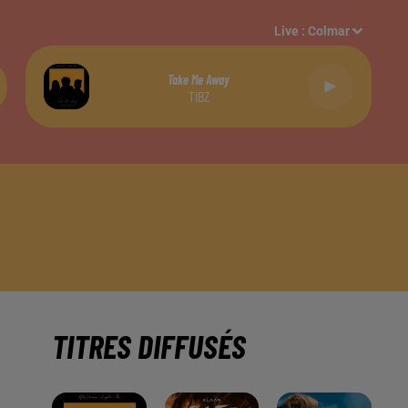
Live :
Colmar
Take Me Away
TIBZ
TITRES DIFFUSÉS