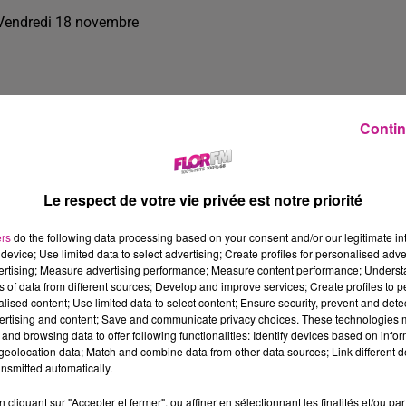
Vendredi 18 novembre
Contin
Le respect de votre vie privée est notre priorité
ers
do the following data processing based on your consent and/or our legitimate int
device; Use limited data to select advertising; Create profiles for personalised adver
vertising; Measure advertising performance; Measure content performance; Unders
ns of data from different sources; Develop and improve services; Create profiles to 
alised content; Use limited data to select content; Ensure security, prevent and detect
ertising and content; Save and communicate privacy choices. These technologies
and browsing data to offer following functionalities: Identify devices based on infor
18 min 6 
eolocation data; Match and combine data from other data sources; Link different de
nsmitted automatically.
cliquant sur "Accepter et fermer", ou affiner en sélectionnant les finalités et/ou pa