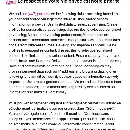
Le respect de votre vie privée est notre priorité
19 janvier 2024 - 20 min 45 sec
LE 7-10 ALSACE DU 19 JANVIER
We and
our (447) partners
do the following data processing based on
your consent and/or our legitimate interest: Store and/or access
information on a device; Use limited data to select advertising; Create
Retrouvez les meilleurs moments du 7-10 Alsace avec
M2
profiles for personalised advertising; Use profiles to select personalised
advertising; Measure advertising performance; Measure content
Color
, votre façadier dans le Haut-Rhin.
performance; Understand audiences through statistics or combinations
of data from different sources; Develop and improve services; Create
profiles to personalise content; Use profiles to select personalised
content; Use limited data to select content; Ensure security, prevent and
detect fraud, and fix errors; Deliver and present advertising and content;
Save and communicate privacy choices. These technologies may
process personal data such as IP address and browsing data to offer
following functionalities: Identify devices based on information actively
requested; Use precise geolocation data; Match and combine data from
other data sources; Link different devices; Identify devices based on
information transmitted automatically.
TITRES DIFFUSÉS
Vous pouvez accepter en cliquant sur "Accepter et fermer", ou affiner en
sélectionnant les finalités et/ou partenaires dans "Gérer mes choix".
Vous pouvez également refuser en cliquant sur "Continuer sans
13h53
13h53
13h50
13h50
13h41
13h41
accepter". Vos préférences ne s'appliqueront que pour ce site. Vous
pouvez mettre à jour vos choix, ou retirer votre consentement à tout
moment via le lien "Gérer les cookies" situé en bas de chaque page.