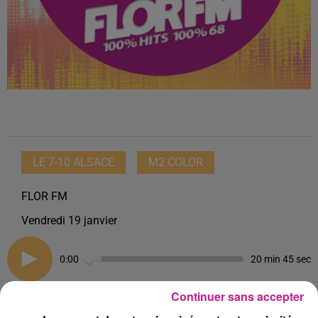
LE 7-10 ALSACE
M2 COLOR
FLOR FM
Vendredi 19 janvier
0:00
20 min 45 sec
Continuer sans accepter