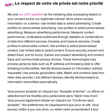
Le respect de votre vie privée est notre priorité
1er décembre 2023 - 21 min 59 sec
We and
our (447) partners
do the following data processing based on
LE 7-10 ALSACE DU 1ER DECEMBRE
your consent and/or our legitimate interest: Store and/or access
information on a device; Use limited data to select advertising; Create
profiles for personalised advertising; Use profiles to select personalised
advertising; Measure advertising performance; Measure content
Retrouvez les meilleurs moments du 7-10 Alsace avec
M2
performance; Understand audiences through statistics or combinations
Color
, votre façadier dans le Haut-Rhin.
of data from different sources; Develop and improve services; Create
profiles to personalise content; Use profiles to select personalised
content; Use limited data to select content; Ensure security, prevent and
detect fraud, and fix errors; Deliver and present advertising and content;
Save and communicate privacy choices. These technologies may
process personal data such as IP address and browsing data to offer
following functionalities: Identify devices based on information actively
requested; Use precise geolocation data; Match and combine data from
other data sources; Link different devices; Identify devices based on
information transmitted automatically.
TITRES DIFFUSÉS
Vous pouvez accepter en cliquant sur "Accepter et fermer", ou affiner en
sélectionnant les finalités et/ou partenaires dans "Gérer mes choix".
Vous pouvez également refuser en cliquant sur "Continuer sans
accepter". Vos préférences ne s'appliqueront que pour ce site. Vous
pouvez mettre à jour vos choix, ou retirer votre consentement à tout
19h57
19h57
19h53
19h53
19h50
19h50