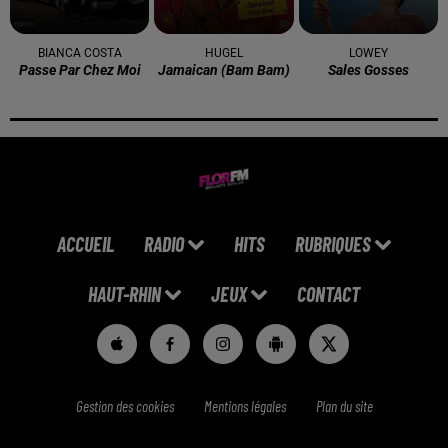
BIANCA COSTA
HUGEL
LOWEY
Passe Par Chez Moi
Jamaican (bam Bam)
Sales Gosses
ACCUEIL
RADIO
HITS
RUBRIQUES
HAUT-RHIN
JEUX
CONTACT
Gestion des cookies
Mentions légales
Plan du site