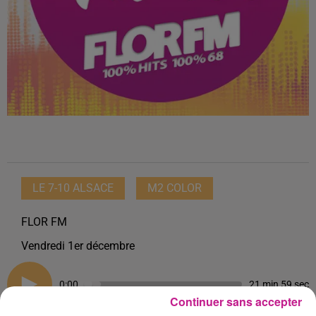
LE 7-10 ALSACE
M2 COLOR
FLOR FM
Vendredi 1er décembre
0:00
21 min 59 sec
Continuer sans accepter