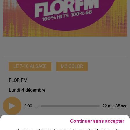
LE 7-10 ALSACE
M2 COLOR
FLOR FM
Lundi 4 décembre
0:00
22 min 35 sec
Continuer sans accepter