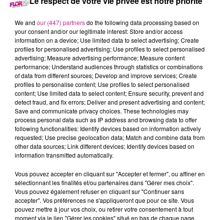
Le respect de votre vie privée est notre priorité
4 décembre 2023 - 22 min 35 sec
LE 7-10 ALSACE DU 4 DECEMBRE
We and
our (447) partners
do the following data processing based on
your consent and/or our legitimate interest: Store and/or access
information on a device; Use limited data to select advertising; Create
Retrouvez les meilleurs moments du 7-10 Alsace avec
M2
profiles for personalised advertising; Use profiles to select personalised
advertising; Measure advertising performance; Measure content
Color
, votre façadier dans le Haut-Rhin.
performance; Understand audiences through statistics or combinations
of data from different sources; Develop and improve services; Create
profiles to personalise content; Use profiles to select personalised
content; Use limited data to select content; Ensure security, prevent and
detect fraud, and fix errors; Deliver and present advertising and content;
Save and communicate privacy choices. These technologies may
process personal data such as IP address and browsing data to offer
following functionalities: Identify devices based on information actively
requested; Use precise geolocation data; Match and combine data from
other data sources; Link different devices; Identify devices based on
information transmitted automatically.
TITRES DIFFUSÉS
Vous pouvez accepter en cliquant sur "Accepter et fermer", ou affiner en
sélectionnant les finalités et/ou partenaires dans "Gérer mes choix".
Vous pouvez également refuser en cliquant sur "Continuer sans
accepter". Vos préférences ne s'appliqueront que pour ce site. Vous
7h08
7h08
7h05
7h05
7h02
7h02
pouvez mettre à jour vos choix, ou retirer votre consentement à tout
moment via le lien "Gérer les cookies" situé en bas de chaque page.