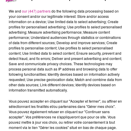
20 juin 2024 - 28 min 27 sec
LE 7-10 ALSACE DU 20 JUIN
We and
our (447) partners
do the following data processing based on
your consent and/or our legitimate interest: Store and/or access
information on a device; Use limited data to select advertising; Create
profiles for personalised advertising; Use profiles to select personalised
Retrouvez les meilleurs moments du 7-10 Alsace avec
M2
advertising; Measure advertising performance; Measure content
Color
, votre façadier dans le Haut-Rhin.
performance; Understand audiences through statistics or combinations
of data from different sources; Develop and improve services; Create
profiles to personalise content; Use profiles to select personalised
content; Use limited data to select content; Ensure security, prevent and
detect fraud, and fix errors; Deliver and present advertising and content;
Save and communicate privacy choices. These technologies may
process personal data such as IP address and browsing data to offer
following functionalities: Identify devices based on information actively
requested; Use precise geolocation data; Match and combine data from
other data sources; Link different devices; Identify devices based on
information transmitted automatically.
TITRES DIFFUSÉS
Vous pouvez accepter en cliquant sur "Accepter et fermer", ou affiner en
sélectionnant les finalités et/ou partenaires dans "Gérer mes choix".
Vous pouvez également refuser en cliquant sur "Continuer sans
accepter". Vos préférences ne s'appliqueront que pour ce site. Vous
0h16
0h16
0h12
0h12
0h09
0h09
pouvez mettre à jour vos choix, ou retirer votre consentement à tout
moment via le lien "Gérer les cookies" situé en bas de chaque page.