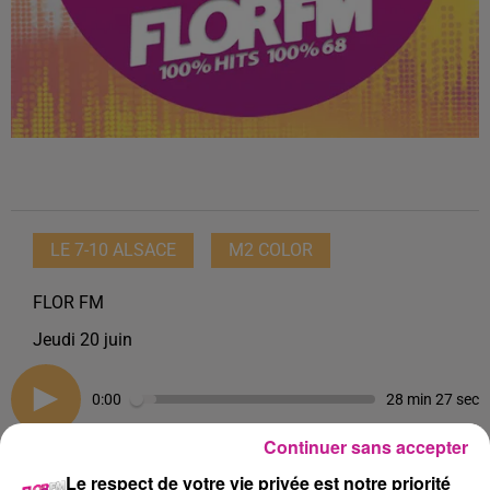
LE 7-10 ALSACE
M2 COLOR
FLOR FM
Jeudi 20 juin
0:00
28 min 27 sec
Continuer sans accepter
Le respect de votre vie privée est notre priorité