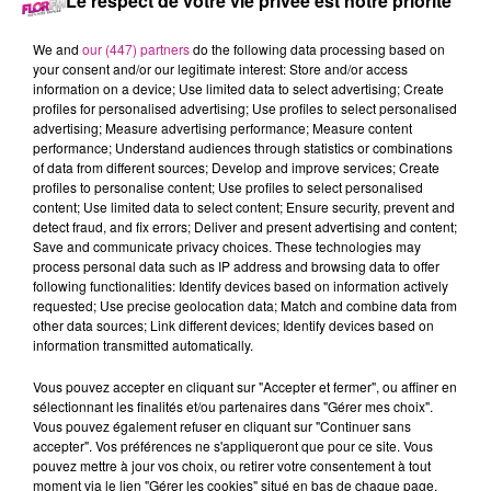
Le respect de votre vie privée est notre priorité
20 septembre 2022 - 16 min 14 sec
We and
our (447) partners
do the following data processing based on
your consent and/or our legitimate interest: Store and/or access
LE 7-10 ALSACE DU 20 SEPTEMBRE
information on a device; Use limited data to select advertising; Create
profiles for personalised advertising; Use profiles to select personalised
advertising; Measure advertising performance; Measure content
Retrouvez les meilleurs moments du 7-10 Alsace.
performance; Understand audiences through statistics or combinations
of data from different sources; Develop and improve services; Create
profiles to personalise content; Use profiles to select personalised
content; Use limited data to select content; Ensure security, prevent and
detect fraud, and fix errors; Deliver and present advertising and content;
Save and communicate privacy choices. These technologies may
process personal data such as IP address and browsing data to offer
following functionalities: Identify devices based on information actively
requested; Use precise geolocation data; Match and combine data from
other data sources; Link different devices; Identify devices based on
information transmitted automatically.
TITRES DIFFUSÉS
Vous pouvez accepter en cliquant sur "Accepter et fermer", ou affiner en
sélectionnant les finalités et/ou partenaires dans "Gérer mes choix".
Vous pouvez également refuser en cliquant sur "Continuer sans
accepter". Vos préférences ne s'appliqueront que pour ce site. Vous
1h18
1h18
1h15
1h15
1h12
1h12
pouvez mettre à jour vos choix, ou retirer votre consentement à tout
moment via le lien "Gérer les cookies" situé en bas de chaque page.