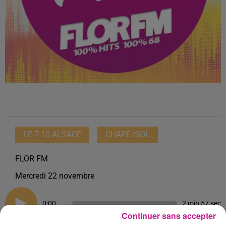
LE 7-10 ALSACE
CHAPE-ISOL
FLOR FM
Mercredi 22 novembre
0:00
2 min 57 sec
Continuer sans accepter