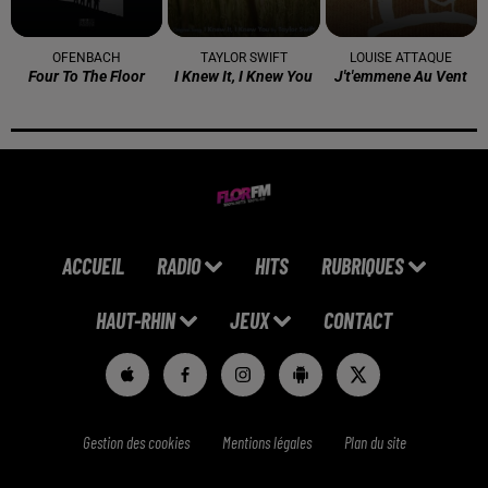
OFENBACH
TAYLOR SWIFT
LOUISE ATTAQUE
Four To The Floor
I Knew It, I Knew You
J't'emmene Au Vent
ACCUEIL
RADIO
HITS
RUBRIQUES
HAUT-RHIN
JEUX
CONTACT
Gestion des cookies
Mentions légales
Plan du site