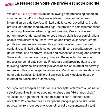
Le respect de votre vie privée est notre priorité
22 novembre 2023 - 2 min 57 sec
We and
our (447) partners
do the following data processing based on
LE 7-10 ALSACE DU 22 NOVEMBRE
your consent and/or our legitimate interest: Store and/or access
information on a device; Use limited data to select advertising; Create
profiles for personalised advertising; Use profiles to select personalised
advertising; Measure advertising performance; Measure content
Retrouvez les meilleurs moments du 7-10 Alsace
performance; Understand audiences through statistics or combinations
avec
Chape-Isol
à Cernay.
of data from different sources; Develop and improve services; Create
profiles to personalise content; Use profiles to select personalised
content; Use limited data to select content; Ensure security, prevent and
detect fraud, and fix errors; Deliver and present advertising and content;
Save and communicate privacy choices. These technologies may
process personal data such as IP address and browsing data to offer
following functionalities: Identify devices based on information actively
requested; Use precise geolocation data; Match and combine data from
other data sources; Link different devices; Identify devices based on
information transmitted automatically.
TITRES DIFFUSÉS
Vous pouvez accepter en cliquant sur "Accepter et fermer", ou affiner en
sélectionnant les finalités et/ou partenaires dans "Gérer mes choix".
Vous pouvez également refuser en cliquant sur "Continuer sans
accepter". Vos préférences ne s'appliqueront que pour ce site. Vous
pouvez mettre à jour vos choix, ou retirer votre consentement à tout
12h37
12h37
12h34
12h34
12h32
12h32