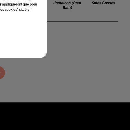
Passe Par Chez
Jamaican (bam
Sales Gosses
s'appliqueront que pour
Moi
Bam)
les cookies" situé en