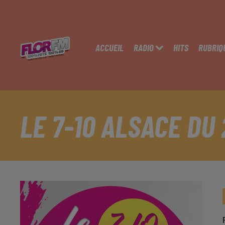
ACCUEIL
RADIO
HITS
RUBRIQ
LE 7-10 ALSACE DU