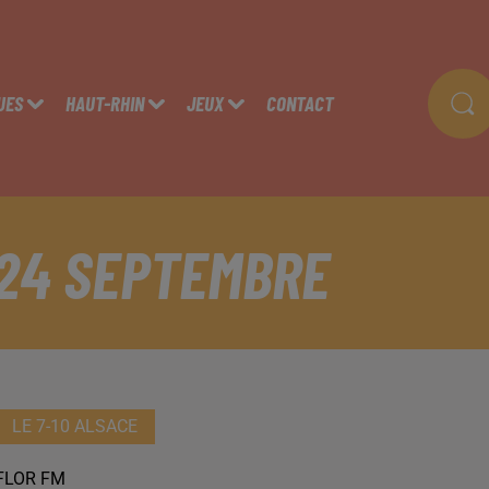
UES
HAUT-RHIN
JEUX
CONTACT
 24 SEPTEMBRE
LE 7-10 ALSACE
FLOR FM