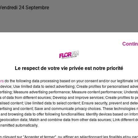
Vendredi 24 Septembre
Contin
Le respect de votre vie privée est notre priorité
ers
do the following data processing based on your consent and/or our legitimate int
device; Use limited data to select advertising; Create profiles for personalised adver
vertising; Measure advertising performance; Measure content performance; Unders
ns of data from different sources; Develop and improve services; Create profiles to 
alised content; Use limited data to select content; Ensure security, prevent and detect
ertising and content; Save and communicate privacy choices. These technologies
and browsing data to offer following functionalities: Identify devices based on infor
15 min 6 
eolocation data; Match and combine data from other data sources; Link different de
nsmitted automatically.
cliquant sur "Accepter et fermer", ou affiner en sélectionnant les finalités et/ou pa