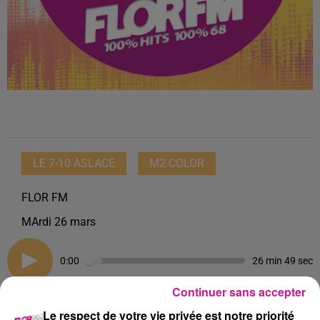
LE 7-10 ASLACE
M2 COLOR
FLOR FM
MArdi 26 mars
0:00
26 min 49 sec
Continuer sans accepter
Le respect de votre vie privée est notre priorité