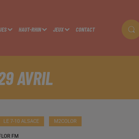
UES
HAUT-RHIN
JEUX
CONTACT
29 AVRIL
LE 7-10 ALSACE
M2COLOR
FLOR FM