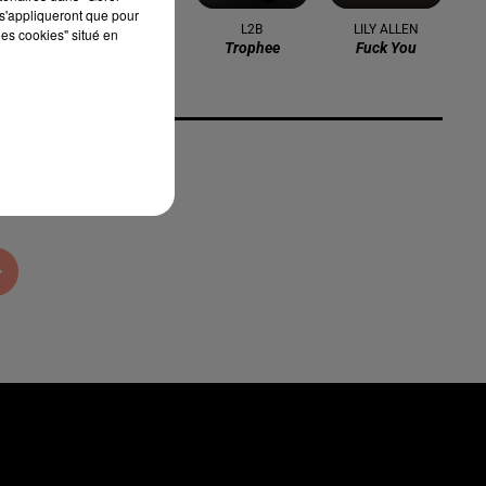
s'appliqueront que pour
AMEL BENT
L2B
LILY ALLEN
les cookies" situé en
L'amour, Ca Se
Trophee
Fuck You
Donne