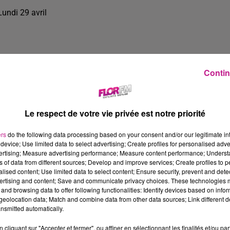
Lundi 29 avril
Contin
Le respect de votre vie privée est notre priorité
ers
do the following data processing based on your consent and/or our legitimate int
device; Use limited data to select advertising; Create profiles for personalised adver
vertising; Measure advertising performance; Measure content performance; Unders
ns of data from different sources; Develop and improve services; Create profiles to 
alised content; Use limited data to select content; Ensure security, prevent and detect
ertising and content; Save and communicate privacy choices. These technologies
and browsing data to offer following functionalities: Identify devices based on infor
23 min 52 
eolocation data; Match and combine data from other data sources; Link different de
nsmitted automatically.
cliquant sur "Accepter et fermer", ou affiner en sélectionnant les finalités et/ou pa